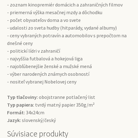
- zoznam kinopremiér domácich a zahraničných filmov
- priemerná výška mesačnej mzdy a dôchodku
- počet obyvateľov doma a vo svete
- udalosti zo sveta hudby (hitparády, vydané albumy)
- ceny vybraných potravín a automobilov s prepočtom na
dnešné ceny
- politickí lídri v zahraničí
- najvyššia futbalová a hokejová liga
- najobľúbenejšie ženské a mužské mená
- výber narodených známych osobností
- nositeľ vybranej Nobelovej ceny
Typ tlačoviny:
obojstranne potlačený list
Typ papiera:
tvrdý matný papier 350g/m²
Formát:
34x24cm
Jazyk:
slovenský/český
Súvisiace produkty