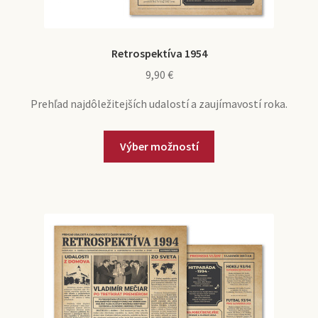
Retrospektíva 1954
9,90
€
Prehľad najdôležitejších udalostí a zaujímavostí roka.
Tento
Výber možností
produkt
má
viacero
variantov.
Možnosti
si
môžete
vybrať
na
stránke