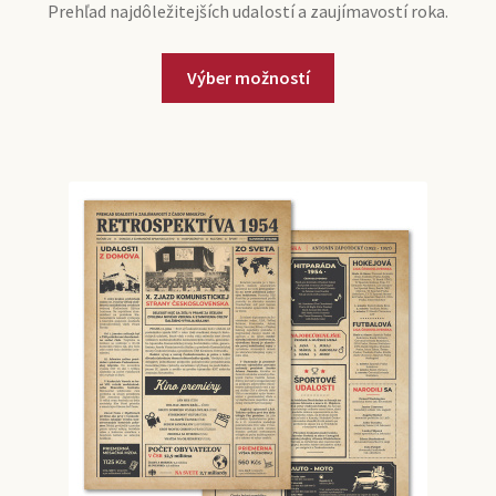
Prehľad najdôležitejších udalostí a zaujímavostí roka.
Tento
Výber možností
produkt
má
viacero
variantov.
Možnosti
si
môžete
vybrať
na
stránke
produktu.