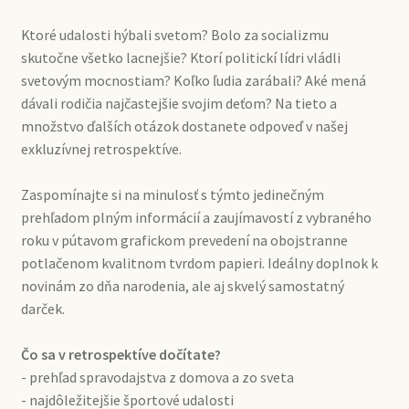
Ktoré udalosti hýbali svetom? Bolo za socializmu
skutočne všetko lacnejšie? Ktorí politickí lídri vládli
svetovým mocnostiam? Koľko ľudia zarábali? Aké mená
dávali rodičia najčastejšie svojim deťom? Na tieto a
množstvo ďalších otázok dostanete odpoveď v našej
exkluzívnej retrospektíve.
Zaspomínajte si na minulosť s týmto jedinečným
prehľadom plným informácií a zaujímavostí z vybraného
roku v pútavom grafickom prevedení na obojstranne
potlačenom kvalitnom tvrdom papieri. Ideálny doplnok k
novinám zo dňa narodenia, ale aj skvelý samostatný
darček.
Čo sa v retrospektíve dočítate?
- prehľad spravodajstva z domova a zo sveta
- najdôležitejšie športové udalosti