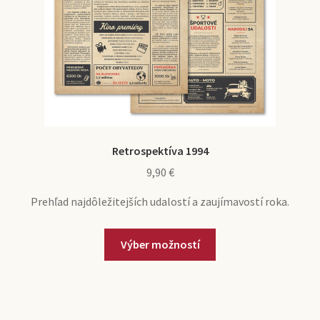
produktu.
Retrospektíva 1994
9,90
€
Prehľad najdôležitejších udalostí a zaujímavostí roka.
Tento
Výber možností
produkt
má
viacero
variantov.