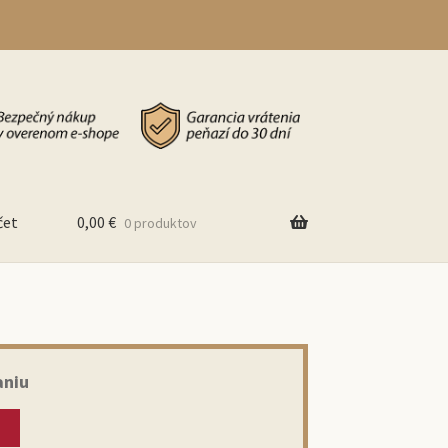
čet
0,00
€
0 produktov
aniu