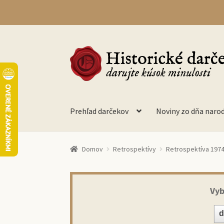
Preskočiť
Preskočiť
na
na
navigáciu
obsah
Prehľad darčekov
Noviny zo dňa naro
Domov
Retrospektívy
Retrospektíva 197
Vyb