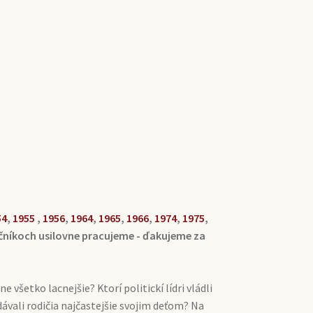
54
,
1955
,
1956
,
1964
,
1965
,
1966
,
1974
,
1975
,
očníkoch usilovne pracujeme - ďakujeme za
všetko lacnejšie? Ktorí politickí lídri vládli
vali rodičia najčastejšie svojim deťom? Na