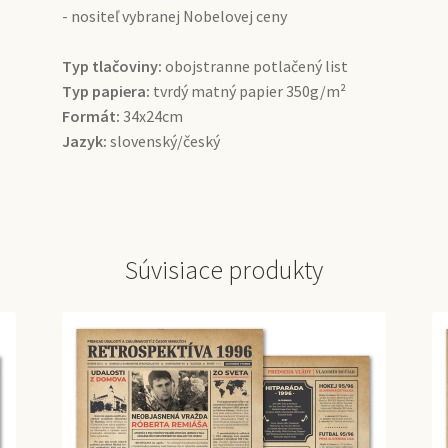
- nositeľ vybranej Nobelovej ceny
Typ tlačoviny:
obojstranne potlačený list
Typ papiera:
tvrdý matný papier 350g/m²
Formát:
34x24cm
Jazyk:
slovenský/český
Súvisiace produkty