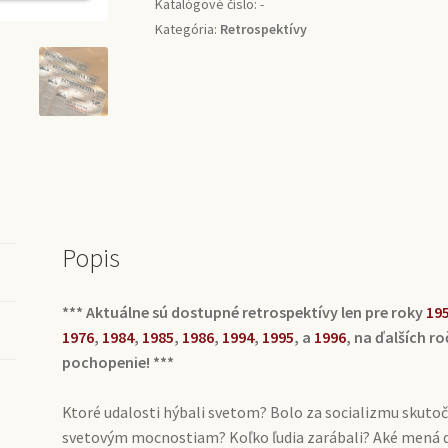
Katalógové číslo:
-
Kategória:
Retrospektívy
Popis
*** Aktuálne sú dostupné retrospektívy len pre roky
19
1976
,
1984
,
1985
,
1986
,
1994
,
1995
, a
1996
, na ďalších r
pochopenie! ***
Ktoré udalosti hýbali svetom? Bolo za socializmu skutočne 
svetovým mocnostiam? Koľko ľudia zarábali? Aké mená dá