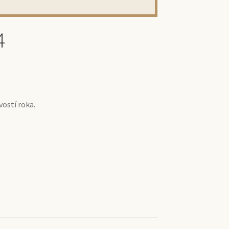
4
vostí roka.