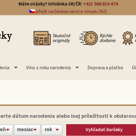
Máte otázky? Infolinka SR/ČR:
+421 908 819 474
přejít na českou verzi e-shopu (Kč)
denia
Víno z roku narodenia
Doprava a platba
Ú
4
erte dátum narodenia alebo inej príležitosti k obdarov
Vyhľadať darčeky