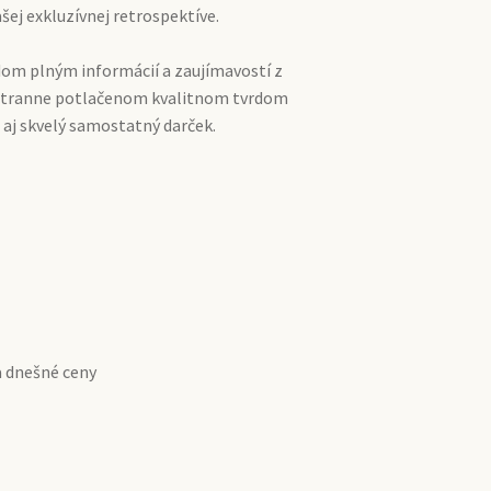
ej exkluzívnej retrospektíve.
dom plným informácií a zaujímavostí z
jstranne potlačenom kvalitnom tvrdom
 aj skvelý samostatný darček.
a dnešné ceny