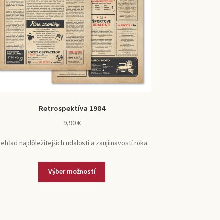
Retrospektíva 1984
9,90
€
rehľad najdôležitejších udalostí a zaujímavostí roka.
Tento
Výber možností
produkt
má
viacero
variantov.