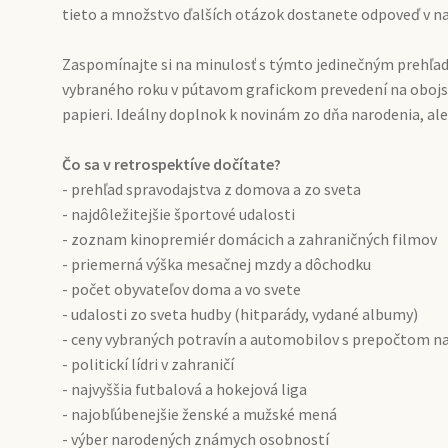
tieto a množstvo ďalších otázok dostanete odpoveď v naš
Zaspomínajte si na minulosť s týmto jedinečným prehľa
vybraného roku v pútavom grafickom prevedení na obo
papieri. Ideálny doplnok k novinám zo dňa narodenia, ale
Čo sa v retrospektíve dočítate?
- prehľad spravodajstva z domova a zo sveta
- najdôležitejšie športové udalosti
- zoznam kinopremiér domácich a zahraničných filmov
- priemerná výška mesačnej mzdy a dôchodku
- počet obyvateľov doma a vo svete
- udalosti zo sveta hudby (hitparády, vydané albumy)
- ceny vybraných potravín a automobilov s prepočtom n
- politickí lídri v zahraničí
- najvyššia futbalová a hokejová liga
- najobľúbenejšie ženské a mužské mená
- výber narodených známych osobností