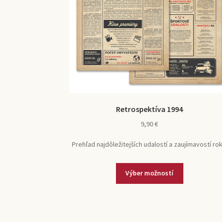
Retrospektíva 1994
9,90
€
Prehľad najdôležitejších udalostí a zaujímavostí rok
Tento
Výber možností
produkt
má
viacero
variantov.