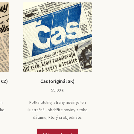
 CZ)
Čas (originál SK)
59,00
€
en
Fotka titulnej strany novín je len
oho
ilustračná - obdržíte noviny z toho
dátumu, ktorý si objednáte.