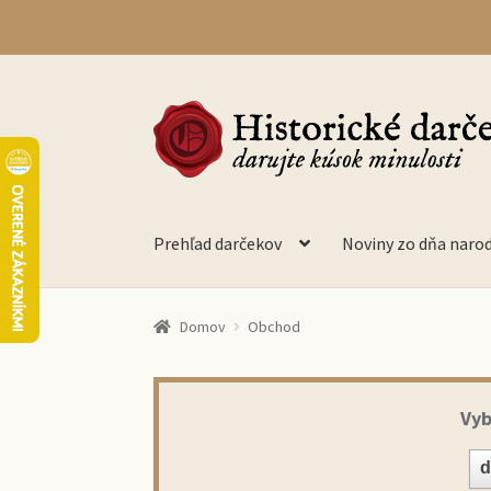
Preskočiť
Preskočiť
na
na
navigáciu
obsah
Prehľad darčekov
Noviny zo dňa naro
Domov
Obchod
Vyb