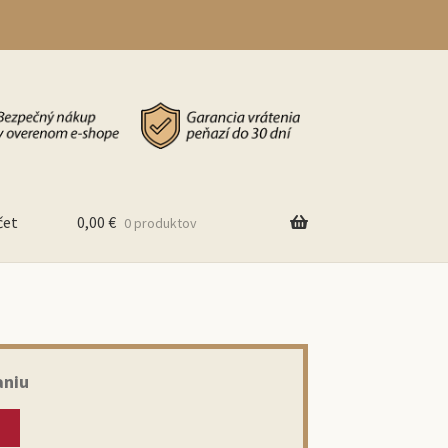
čet
0,00
€
0 produktov
aniu