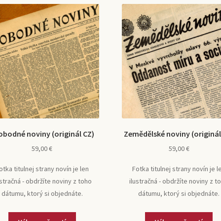
obodné noviny (originál CZ)
Zemědělské noviny (originál
59,00
€
59,00
€
otka titulnej strany novín je len
Fotka titulnej strany novín je l
ustračná - obdržíte noviny z toho
ilustračná - obdržíte noviny z t
dátumu, ktorý si objednáte.
dátumu, ktorý si objednáte.