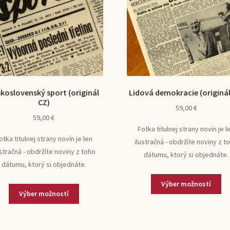
koslovenský sport (originál
Lidová demokracie (originál
CZ)
59,00
€
59,00
€
Fotka titulnej strany novín je l
otka titulnej strany novín je len
ilustračná - obdržíte noviny z t
ustračná - obdržíte noviny z toho
dátumu, ktorý si objednáte.
dátumu, ktorý si objednáte.