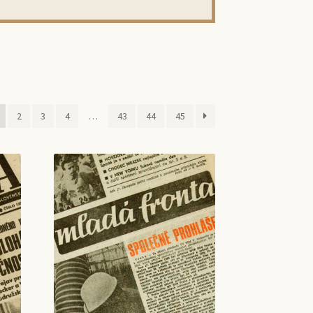
2
3
4
…
43
44
45