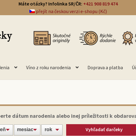
Máte otázky? Infolinka SR/ČR:
+421 908 819 474
přejít na českou verzi e-shopu (Kč)
denia
Víno z roku narodenia
Doprava a platba
Ú
erte dátum narodenia alebo inej príležitosti k obdarov
Vyhľadať darčeky