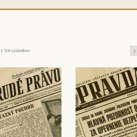
 z 716 výsledkov
1