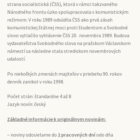
strana socialistická (ČSS), ktorá v rámci takzvaného
Národného frontu úzko spolupracovala s komunistickým
režimom.
V roku 1989 odsúdila ČSS ako prvá zásah
komunistickej štátnej moci proti študentom a Svobodné
slovo vytlačilo vyhlásenie ČSS 20. novembra 1989. Budova
vydavateľstva Svobodného slova na pražskom Václavskom
námestí sa následne stala strediskom novembrových
udalostí.
Po niekoľkých zmenách majiteľov v priebehu 90. rokov
denník zanikol v roku 1998.
Počet strán: štandardne 4 až 8
Jazyk novín: český
Základné informácie k originálnym novinám:
– noviny odosielame do
2 pracovných dní
odo dňa