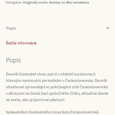
CZ)
Kategórie:
Originály novín
,
Noviny zo dňa narodenia
Popis
Ďalšie informácie
Popis
Denník Svobodné slovo patril v období socializmu k
hlavným novinovým periodikám v Československu. Denník
obsahoval spravodajstvo pokrývajúce celé Československo
s dôrazom na českú časť spoločného štátu, aktuálne dianie
vo svete, ako aj športové udalosti.
Vydavateľom Svobodného slova bola Československá