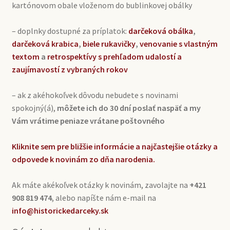
kartónovom obale vloženom do bublinkovej obálky
– doplnky dostupné za príplatok:
darčeková obálka
,
darčeková krabica
,
biele rukavičky
,
venovanie s vlastným
textom
a
retrospektívy s prehľadom udalostí a
zaujímavostí z vybraných rokov
– ak z akéhokoľvek dôvodu nebudete s novinami
spokojný(á),
môžete ich do 30 dní poslať naspäť a my
Vám vrátime peniaze vrátane poštovného
Kliknite sem pre bližšie informácie a najčastejšie otázky a
odpovede k novinám zo dňa narodenia.
Ak máte akékoľvek otázky k novinám, zavolajte na
+421
908 819 474
, alebo napíšte nám e-mail na
info@historickedarceky.sk