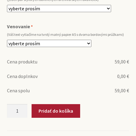
Venovanie
*
(Váš text vytlačíme na tvrdý matný papier A5 s dvoma bordovými prúžkami)
Cena produktu
59,00
€
Cena doplnkov
0,00
€
Cena spolu
59,00
€
množstvo
Pridať do košíka
Svobodné
slovo
(originál