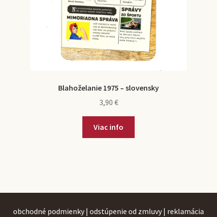
Blahoželanie 1975 – slovensky
3,90
€
Viac info
obchodné podmienky
|
odstúpenie od zmluvy
|
reklamácia