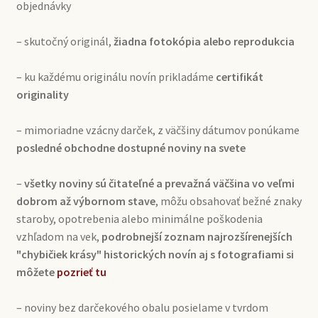
objednávky
– skutočný originál,
žiadna fotokópia alebo reprodukcia
– ku každému originálu novín prikladáme
certifikát
originality
– mimoriadne vzácny darček, z väčšiny dátumov ponúkame
posledné obchodne dostupné noviny na svete
–
všetky noviny sú čitateľné a prevažná väčšina vo veľmi
dobrom až výbornom stave
, môžu obsahovať bežné znaky
staroby, opotrebenia alebo minimálne poškodenia
vzhľadom na vek,
podrobnejší zoznam najrozšírenejších
"chybičiek krásy" historických novín aj s fotografiami si
môžete
pozrieť tu
– noviny bez darčekového obalu posielame v tvrdom