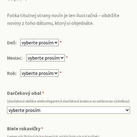
Fotka titulnej strany novín je len ilustračná – obdržíte
noviny z toho dátumu, ktorý si objednáte.
Deň:
*
Mesiac:
*
Rok:
*
Darčekový obal
*
(darčeková obálka alebo elegantná darčeková krabica so saténovou výstelkou)
Biele rukavičky
*
(jeden pár štýlových bavlnených archivárskych rukavičiek)