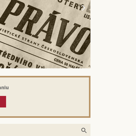
aniu
kom: