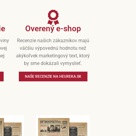
ie
Overený e-shop
oviny
Recenzie našich zákazníkov majú
ovej
väčšiu výpovednú hodnotu než
nej
akýkoľvek marketingový text, ktorý
by sme dokázali vymyslieť.
NAŠE RECENZIE NA HEUREKA.SK