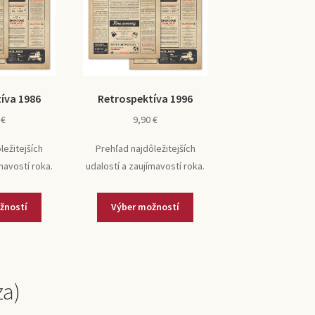
íva 1986
Retrospektíva 1996
0
€
9,90
€
ležitejších
Prehľad najdôležitejších
mavostí roka.
udalostí a zaujímavostí roka.
žností
Výber možností
za)