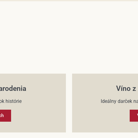
arodenia
Víno z
k histórie
Ideálny darček na
ch