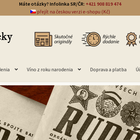
Máte otázky? Infolinka SR/ČR:
+421 908 819 474
přejít na českou verzi e-shopu (Kč)
denia
Víno z roku narodenia
Doprava a platba
Ú