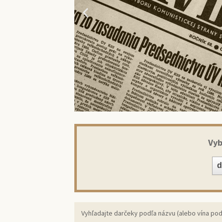
Vyb
Prekv