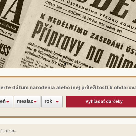
Historické noviny
erte dátum narodenia alebo inej príležitosti k obdarov
Vyhľadať darčeky
apte svojich blízkych alebo známych jedinečným darče
originálnym výtlačkom novín zo dňa narodenia!
Vybrať noviny