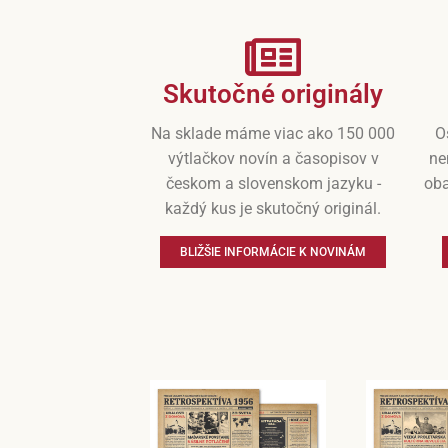
Skutočné originály
Na sklade máme viac ako 150 000
O
výtlačkov novín a časopisov v
ne
českom a slovenskom jazyku -
oba
každý kus je skutočný originál.
BLIŽŠIE INFORMÁCIE K NOVINÁM