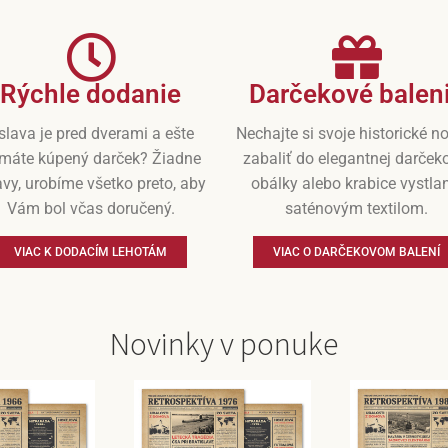
Rýchle dodanie
Darčekové balen
slava je pred dverami a ešte
Nechajte si svoje historické n
máte kúpený darček? Žiadne
zabaliť do elegantnej darček
vy, urobíme všetko preto, aby
obálky alebo krabice vystla
Vám bol včas doručený.
saténovým textilom.
VIAC K DODACÍM LEHOTÁM
VIAC O DARČEKOVOM BALENÍ
Novinky v ponuke