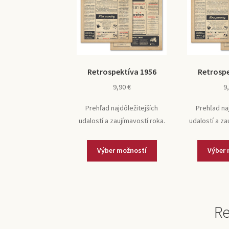
Retrospektíva 1956
Retrospe
9,90
€
9
Prehľad najdôležitejších
Prehľad na
udalostí a zaujímavostí roka.
udalostí a za
Výber možností
Výber 
Re