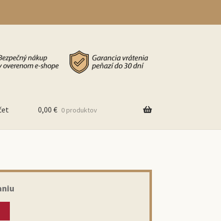
čet
0,00
€
0 produktov
aniu