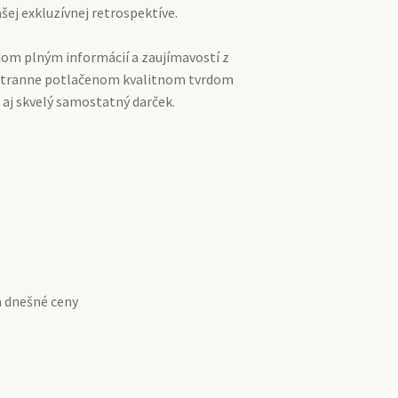
ej exkluzívnej retrospektíve.
dom plným informácií a zaujímavostí z
jstranne potlačenom kvalitnom tvrdom
 aj skvelý samostatný darček.
a dnešné ceny