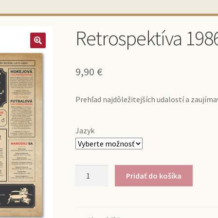
Retrospektíva 198
9,90
€
Prehľad najdôležitejších udalostí a zaujíma
Jazyk
množstvo
Pridať do košíka
Retrospektíva
1986