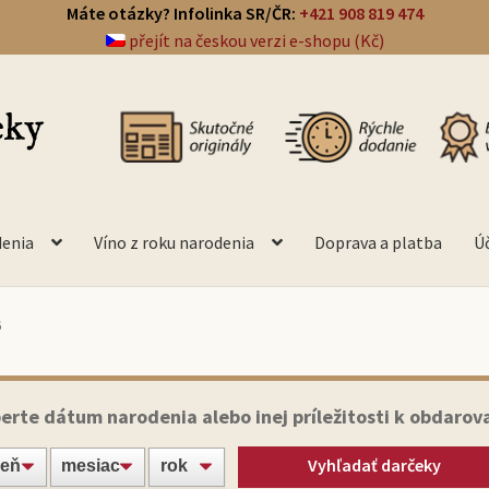
Máte otázky? Infolinka SR/ČR:
+421 908 819 474
přejít na českou verzi e-shopu (Kč)
denia
Víno z roku narodenia
Doprava a platba
Ú
6
erte dátum narodenia alebo inej príležitosti k obdarov
Vyhľadať darčeky