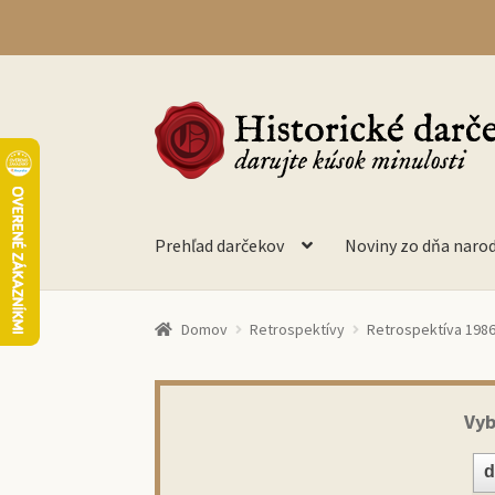
Preskočiť
Preskočiť
na
na
navigáciu
obsah
Prehľad darčekov
Noviny zo dňa naro
Domov
Retrospektívy
Retrospektíva 198
Vyb