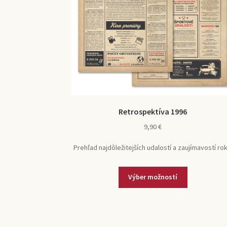
Retrospektíva 1996
9,90
€
Prehľad najdôležitejších udalostí a zaujímavostí rok
Tento
Výber možností
produkt
má
viacero
variantov.