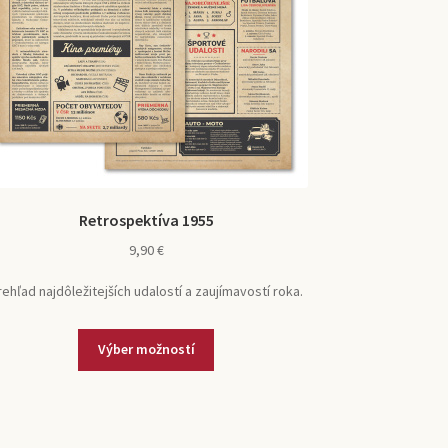
Retrospektíva 1955
9,90
€
rehľad najdôležitejších udalostí a zaujímavostí roka.
Tento
Výber možností
produkt
má
viacero
variantov.