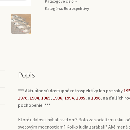
Katalógové číslo:
-
Kategória:
Retrospektívy
Popis
*** Aktuálne sú dostupné retrospektívy len pre roky
19
1976
,
1984
,
1985
,
1986
,
1994
,
1995
, a
1996
, na ďalších r
pochopenie! ***
Ktoré udalosti hýbali svetom? Bolo za socializmu skutočne 
svetovým mocnostiam? Koľko ľudia zarábali? Aké mená dá