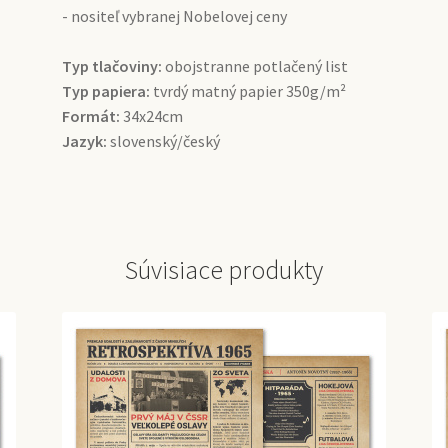
- nositeľ vybranej Nobelovej ceny
Typ tlačoviny:
obojstranne potlačený list
Typ papiera:
tvrdý matný papier 350g/m²
Formát:
34x24cm
Jazyk:
slovenský/český
Súvisiace produkty