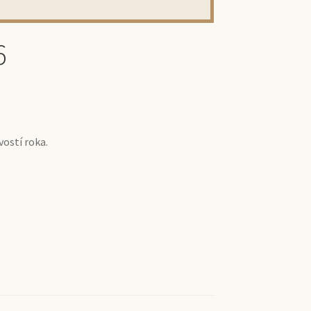
6
vostí roka.