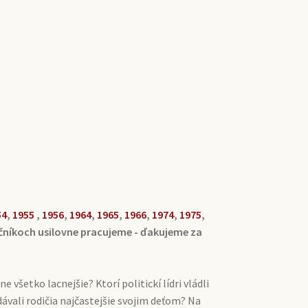
54
,
1955
,
1956
,
1964
,
1965
,
1966
,
1974
,
1975
,
očníkoch usilovne pracujeme - ďakujeme za
všetko lacnejšie? Ktorí politickí lídri vládli
vali rodičia najčastejšie svojim deťom? Na