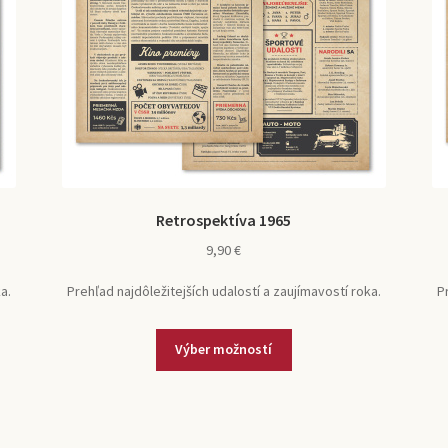
Retrospektíva 1965
9,90
€
a.
Prehľad najdôležitejších udalostí a zaujímavostí roka.
P
Tento
Výber možností
produkt
má
viacero
variantov.