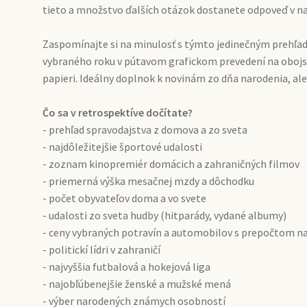
tieto a množstvo ďalších otázok dostanete odpoveď v naš
Zaspomínajte si na minulosť s týmto jedinečným prehľa
vybraného roku v pútavom grafickom prevedení na obo
papieri. Ideálny doplnok k novinám zo dňa narodenia, ale
Čo sa v retrospektíve dočítate?
- prehľad spravodajstva z domova a zo sveta
- najdôležitejšie športové udalosti
- zoznam kinopremiér domácich a zahraničných filmov
- priemerná výška mesačnej mzdy a dôchodku
- počet obyvateľov doma a vo svete
- udalosti zo sveta hudby (hitparády, vydané albumy)
- ceny vybraných potravín a automobilov s prepočtom n
- politickí lídri v zahraničí
- najvyššia futbalová a hokejová liga
- najobľúbenejšie ženské a mužské mená
- výber narodených známych osobností