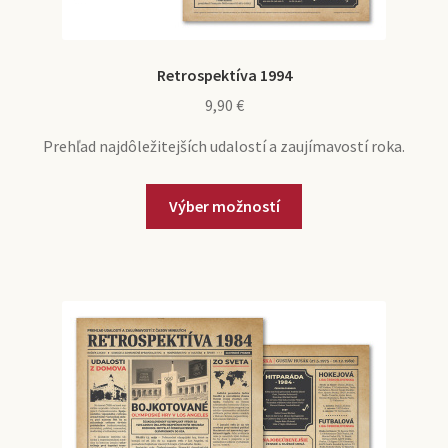
Retrospektíva 1994
9,90
€
Prehľad najdôležitejších udalostí a zaujímavostí roka.
Tento
Výber možností
produkt
má
viacero
variantov.
Možnosti
si
môžete
vybrať
na
stránke