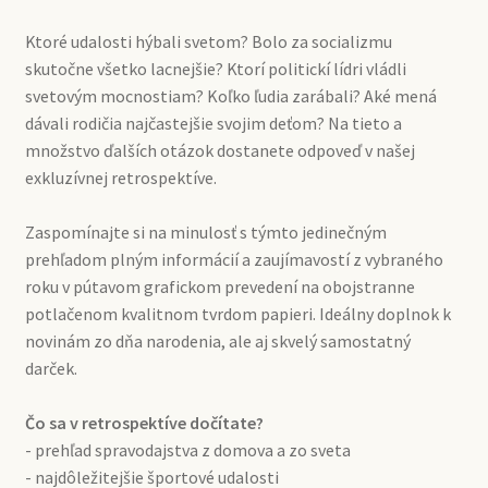
Ktoré udalosti hýbali svetom? Bolo za socializmu
skutočne všetko lacnejšie? Ktorí politickí lídri vládli
svetovým mocnostiam? Koľko ľudia zarábali? Aké mená
dávali rodičia najčastejšie svojim deťom? Na tieto a
množstvo ďalších otázok dostanete odpoveď v našej
exkluzívnej retrospektíve.
Zaspomínajte si na minulosť s týmto jedinečným
prehľadom plným informácií a zaujímavostí z vybraného
roku v pútavom grafickom prevedení na obojstranne
potlačenom kvalitnom tvrdom papieri. Ideálny doplnok k
novinám zo dňa narodenia, ale aj skvelý samostatný
darček.
Čo sa v retrospektíve dočítate?
- prehľad spravodajstva z domova a zo sveta
- najdôležitejšie športové udalosti