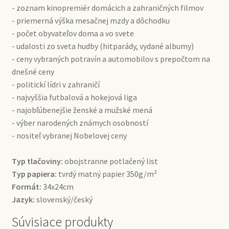
- zoznam kinopremiér domácich a zahraničných filmov
- priemerná výška mesačnej mzdy a dôchodku
- počet obyvateľov doma a vo svete
- udalosti zo sveta hudby (hitparády, vydané albumy)
- ceny vybraných potravín a automobilov s prepočtom na
dnešné ceny
- politickí lídri v zahraničí
- najvyššia futbalová a hokejová liga
- najobľúbenejšie ženské a mužské mená
- výber narodených známych osobností
- nositeľ vybranej Nobelovej ceny
Typ tlačoviny:
obojstranne potlačený list
Typ papiera:
tvrdý matný papier 350g/m²
Formát:
34x24cm
Jazyk:
slovenský/český
Súvisiace produkty