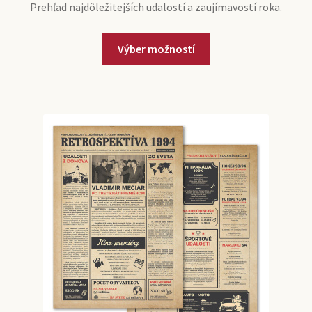
Prehľad najdôležitejších udalostí a zaujímavostí roka.
Tento
Výber možností
produkt
má
viacero
variantov.
Možnosti
si
môžete
vybrať
na
stránke
produktu.