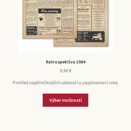
produktu.
Retrospektíva 1984
9,90
€
Prehľad najdôležitejších udalostí a zaujímavostí roka.
Tento
Výber možností
produkt
má
viacero
variantov.