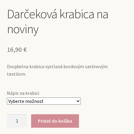
Darčeková krabica na
noviny
16,90
€
Dvojdielna krabica vystlaná bordovým saténovým
textilom.
Nápis na krabici
množstvo
Pridať do košíka
Darčeková
krabica