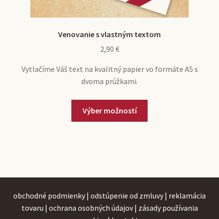
Venovanie s vlastným textom
2,90
€
Vytlačíme Váš text na kvalitný papier vo formáte A5 s
dvoma prúžkami.
Výber možností
obchodné podmienky
|
odstúpenie od zmluvy
|
reklamácia
tovaru
|
ochrana osobných údajov
|
zásady používania