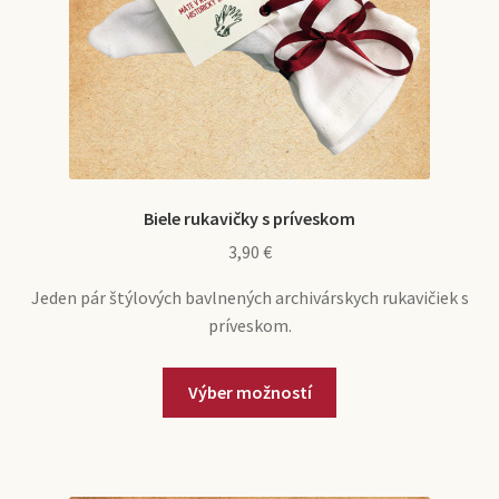
Biele rukavičky s príveskom
3,90
€
Jeden pár štýlových bavlnených archivárskych rukavičiek s
príveskom.
Tento
Výber možností
produkt
má
viacero
variantov.