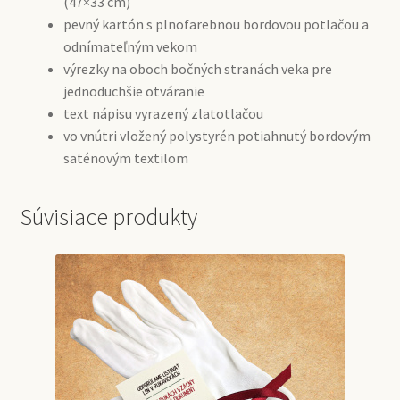
(47×33 cm)
pevný kartón s plnofarebnou bordovou potlačou a
odnímateľným vekom
výrezky na oboch bočných stranách veka pre
jednoduchšie otváranie
text nápisu vyrazený zlatotlačou
vo vnútri vložený polystyrén potiahnutý bordovým
saténovým textilom
Súvisiace produkty