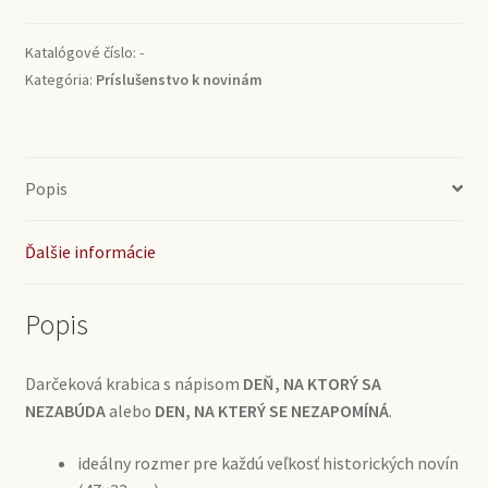
na
noviny
Katalógové číslo:
-
Kategória:
Príslušenstvo k novinám
Popis
Ďalšie informácie
Popis
Darčeková krabica s nápisom
DEŇ, NA KTORÝ SA
NEZABÚDA
alebo
DEN, NA KTERÝ SE NEZAPOMÍNÁ
.
ideálny rozmer pre každú veľkosť historických novín