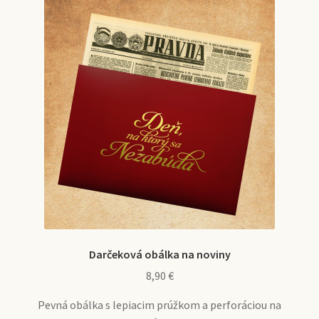
Možnosti
si
môžete
vybrať
na
stránke
produktu.
Darčeková obálka na noviny
8,90
€
Pevná obálka s lepiacim prúžkom a perforáciou na