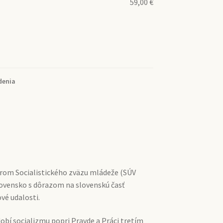
59,00
€
denia
om Socialistického zväzu mládeže (SÚV
ovensko s dôrazom na slovenskú časť
vé udalosti.
bí socializmu popri Pravde a Práci tretím