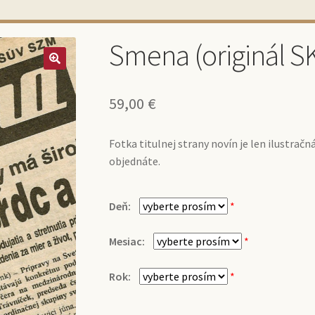
Smena (originál S
59,00
€
Fotka titulnej strany novín je len ilustračn
objednáte.
Deň:
*
Mesiac:
*
Rok:
*