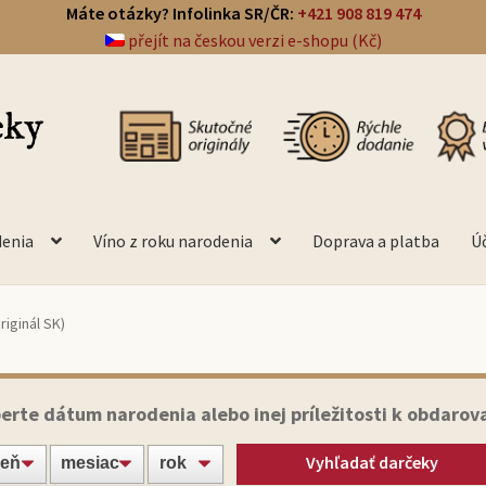
Máte otázky? Infolinka SR/ČR:
+421 908 819 474
přejít na českou verzi e-shopu (Kč)
denia
Víno z roku narodenia
Doprava a platba
Ú
iginál SK)
erte dátum narodenia alebo inej príležitosti k obdarov
Vyhľadať darčeky