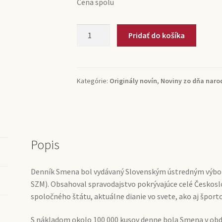
Cena spolu
množstvo
Pridať do košíka
Smena
(originál
SK)
Kategórie:
Originály novín
,
Noviny zo dňa naro
Popis
Denník Smena bol vydávaný Slovenským ústredným výbor
SZM). Obsahoval spravodajstvo pokrývajúce celé Českosl
spoločného štátu, aktuálne dianie vo svete, ako aj športo
S nákladom okolo 100 000 kusov denne bola Smena v obdo