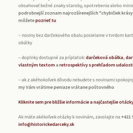
obsahovať bežné znaky staroby, opotrebenia alebo min
podrobnejší zoznam najrozšírenejších "chybičiek krásy"
môžete
pozrieť tu
– noviny bez darčekového obalu posielame v tvrdom ka
obálky
– doplnky dostupné za príplatok:
darčeková obálka
,
dar
vlastným textom
a
retrospektívy s prehľadom udalost
– ak z akéhokoľvek dôvodu nebudete s novinami spokojn
my Vám vrátime peniaze vrátane poštovného
Kliknite sem pre bližšie informácie a najčastejšie otá
Ak máte akékoľvek otázky k novinám, zavolajte na
+421 
info@historickedarceky.sk