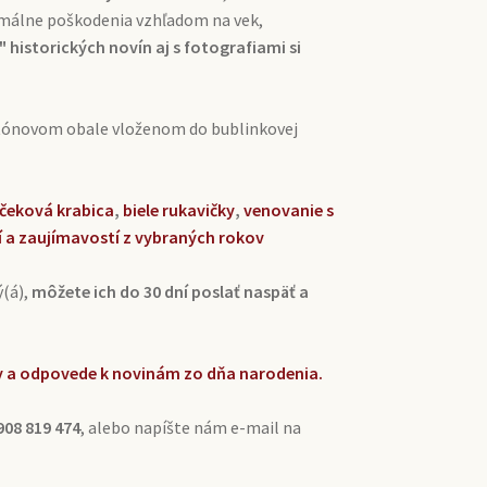
imálne poškodenia vzhľadom na vek,
 historických novín aj s fotografiami si
rtónovom obale vloženom do bublinkovej
čeková krabica
,
biele rukavičky
,
venovanie s
í a zaujímavostí z vybraných rokov
ý(á),
môžete ich do 30 dní poslať naspäť a
zky a odpovede k novinám zo dňa narodenia.
908 819 474
, alebo napíšte nám e-mail na