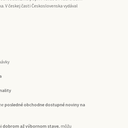
a. V českej časti Československa vydával
návky
a
nality
ame
posledné obchodne dostupné noviny na
ľmi dobrom až výbornom stave
, môžu