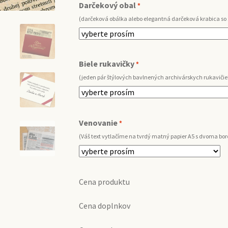
Darčekový obal
*
(darčeková obálka alebo elegantná darčeková krabica so
Biele rukavičky
*
(jeden pár štýlových bavlnených archivárskych rukavičie
Venovanie
*
(Váš text vytlačíme na tvrdý matný papier A5 s dvoma b
Cena produktu
Cena doplnkov