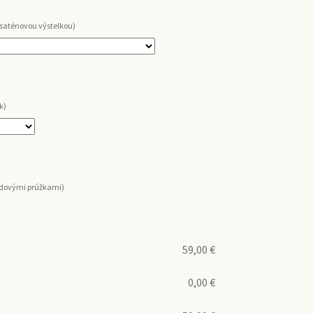
 saténovou výstelkou)
k)
ordovými prúžkami)
59,00
€
0,00
€