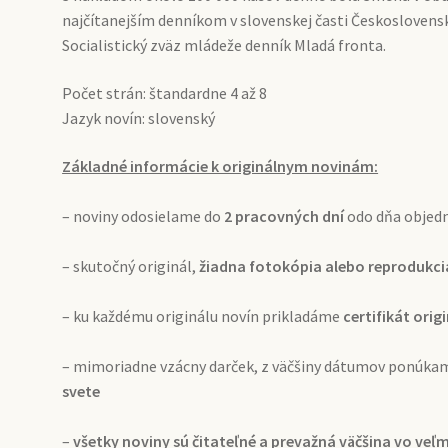
najčítanejším denníkom v slovenskej časti Československ
Socialistický zväz mládeže denník Mladá fronta.
Počet strán: štandardne 4 až 8
Jazyk novín: slovenský
Základné informácie k originálnym novinám:
– noviny odosielame do
2 pracovných dní
odo dňa objed
– skutočný originál,
žiadna fotokópia alebo reprodukci
– ku každému originálu novín prikladáme
certifikát origi
– mimoriadne vzácny darček, z väčšiny dátumov ponúk
svete
–
všetky noviny sú čitateľné a prevažná väčšina vo ve