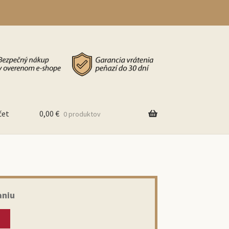
čet
0,00
€
0 produktov
aniu