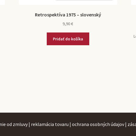
Retrospektíva 1975 – slovenský
9,90
€
L
Pridať do košíka
nie od zmluvy
|
reklamácia tovaru
|
ochrana osobných údajov
|
zás