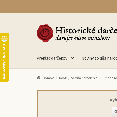
Preskočiť
Preskočiť
na
na
navigáciu
obsah
Prehľad darčekov
Noviny zo dňa naro
Domov
Noviny zo dňa narodenia
Smena (or
Vyb