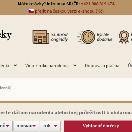
Máte otázky? Infolinka SR/ČR:
+421 908 819 474
přejít na českou verzi e-shopu (Kč)
denia
Víno z roku narodenia
Doprava a platba
Ú
denník)
erte dátum narodenia alebo inej príležitosti k obdarov
Vyhľadať darčeky