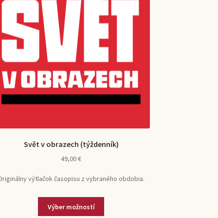
Svět v obrazech (týždenník)
49,00
€
Originálny výtlačok časopisu z vybraného obdobia.