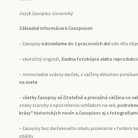
Jazyk časopisu: slovenský
Základné informácie k časopisom:
– časopisy
odosielame do 2 pracovních dní
odo dňa obj
– skutočný originál,
žiadna fotokópia alebo reprodukci
– mimoriadne vzácny darček, z väčšiny dátumov ponúk
na svete
–
všetky časopisy sú čitateľné a prevažná väčšina vo 
znaky staroby a opotrebenia vzhľadom na vek,
podrobnej
krásy" historických novín a časopisov aj s fotografiam
– časopisy bez darčekového obalu posielame v tvrdom 
obálky