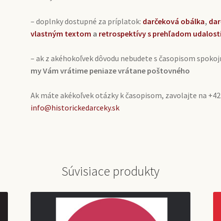
– doplnky dostupné za príplatok:
darčeková obálka
,
dar
vlastným textom
a
retrospektívy s prehľadom udalost
– ak z akéhokoľvek dôvodu nebudete s časopisom spokoj
my Vám vrátime peniaze vrátane poštovného
Ak máte akékoľvek otázky k časopisom, zavolajte na +42
info@historickedarceky.sk
Súvisiace produkty