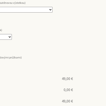
 saténovou výstelkou)
k)
ordovými prúžkami)
49,00
€
0,00
€
49,00
€