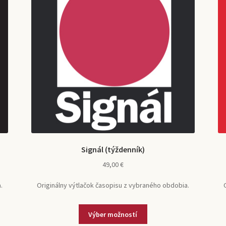
Signál (týždenník)
49,00
€
.
Originálny výtlačok časopisu z vybraného obdobia.