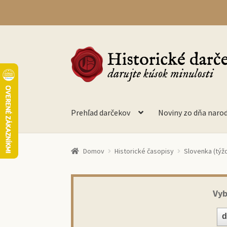
Preskočiť
Preskočiť
na
na
navigáciu
obsah
Prehľad darčekov
Noviny zo dňa naro
Domov
Historické časopisy
Slovenka (týž
Vyb