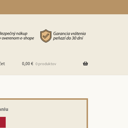
čet
0,00
€
0 produktov
aniu