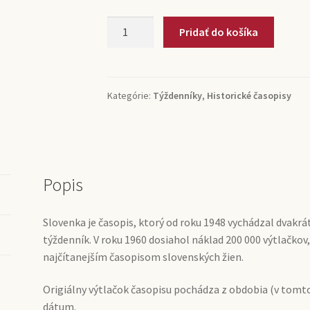
množstvo
Pridať do košíka
Slovenka
(týždenník)
Kategórie:
Týždenníky
,
Historické časopisy
Popis
Slovenka je časopis, ktorý od roku 1948 vychádzal dvakrá
týždenník. V roku 1960 dosiahol náklad 200 000 výtlačkov,
najčítanejším časopisom slovenských žien.
Origiálny výtlačok časopisu pochádza z obdobia (v tomto
dátum.