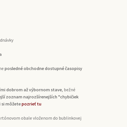
ednávky
a
ame
posledné obchodne dostupné časopisy
veľmi dobrom až výbornom stave
, bežné
ší zoznam najrozšírenejších "chybičiek
i si môžete
pozrieť tu
kartónovom obale vloženom do bublinkovej