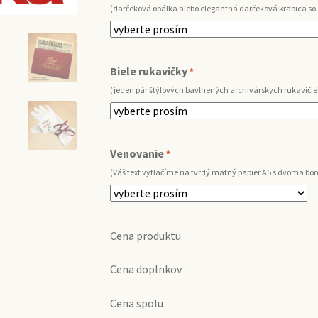
(darčeková obálka alebo elegantná darčeková krabica so
Biele rukavičky
*
(jeden pár štýlových bavlnených archivárskych rukavičie
Venovanie
*
(Váš text vytlačíme na tvrdý matný papier A5 s dvoma b
Cena produktu
Cena doplnkov
Cena spolu