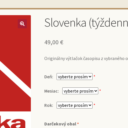
Slovenka (týždenn
49,00
€
Originálny výtlačok časopisu z vybraného 
Deň:
*
Mesiac:
*
Rok:
*
Darčekový obal
*