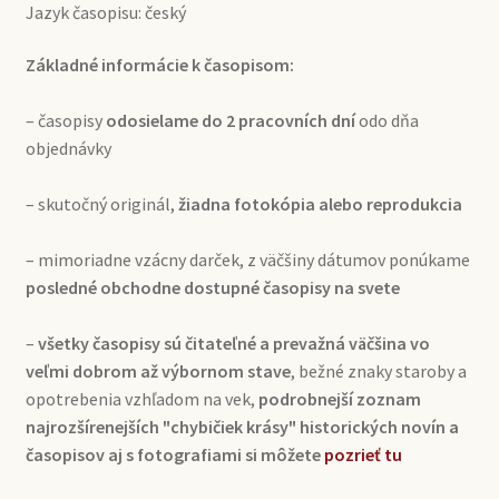
Jazyk časopisu: český
Základné informácie k časopisom:
– časopisy
odosielame do 2 pracovních dní
odo dňa
objednávky
– skutočný originál,
žiadna fotokópia alebo reprodukcia
– mimoriadne vzácny darček, z väčšiny dátumov ponúkame
posledné obchodne dostupné časopisy na svete
–
všetky časopisy sú čitateľné a prevažná väčšina vo
veľmi dobrom až výbornom stave
, bežné znaky staroby a
opotrebenia vzhľadom na vek,
podrobnejší zoznam
najrozšírenejších "chybičiek krásy" historických novín a
časopisov aj s fotografiami si môžete
pozrieť tu