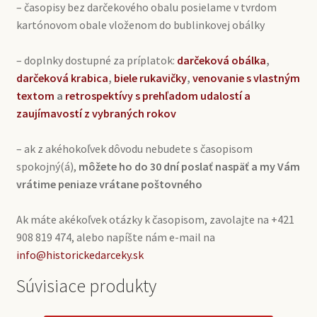
– časopisy bez darčekového obalu posielame v tvrdom
kartónovom obale vloženom do bublinkovej obálky
– doplnky dostupné za príplatok:
darčeková obálka
,
darčeková krabica
,
biele rukavičky
,
venovanie s vlastným
textom
a
retrospektívy s prehľadom udalostí a
zaujímavostí z vybraných rokov
– ak z akéhokoľvek dôvodu nebudete s časopisom
spokojný(á),
môžete ho do 30 dní poslať naspäť a my Vám
vrátime peniaze vrátane poštovného
Ak máte akékoľvek otázky k časopisom, zavolajte na +421
908 819 474, alebo napíšte nám e-mail na
info@historickedarceky.sk
Súvisiace produkty