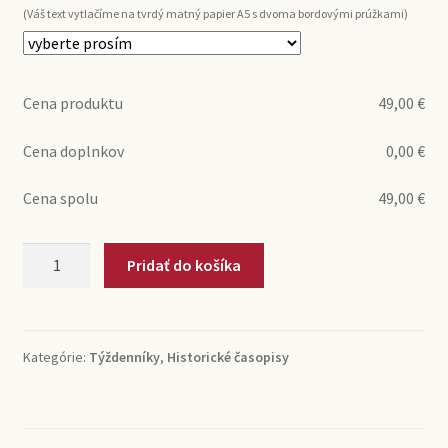
(Váš text vytlačíme na tvrdý matný papier A5 s dvoma bordovými prúžkami)
Cena produktu
49,00
€
Cena doplnkov
0,00
€
Cena spolu
49,00
€
množstvo
Pridať do košíka
Mladý
svět
(týždenník)
Kategórie:
Týždenníky
,
Historické časopisy