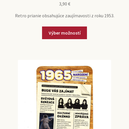
3,90
€
Retro prianie obsahujúce zaujímavosti z roku 1953.
Tento
Výber možností
produkt
má
viacero
variantov.
Možnosti
si
môžete
vybrať
na
stránke
produktu.