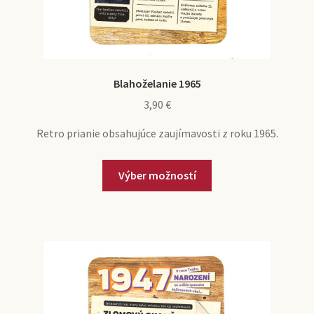
Blahoželanie 1965
3,90
€
Retro prianie obsahujúce zaujímavosti z roku 1965.
Tento
Výber možností
produkt
má
viacero
variantov.
Možnosti
si
môžete
vybrať