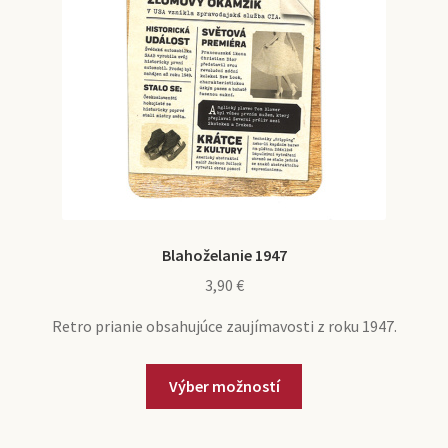
na
stránke
produktu.
Blahoželanie 1947
3,90
€
Retro prianie obsahujúce zaujímavosti z roku 1947.
Tento
Výber možností
produkt
má