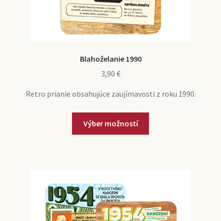
Blahoželanie 1990
3,90
€
Retro prianie obsahujúce zaujímavosti z roku 1990.
Tento
Výber možností
produkt
má
viacero
variantov.
Možnosti
si
môžete
vybrať