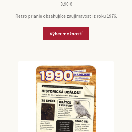
3,90
€
Retro prianie obsahujúce zaujímavosti z roku 1976.
Tento
Výber možností
produkt
má
viacero
variantov.
Možnosti
si
môžete
vybrať
na
stránke
produktu.