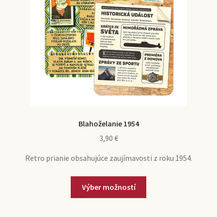
na
stránke
produktu.
Blahoželanie 1954
3,90
€
Retro prianie obsahujúce zaujímavosti z roku 1954.
Tento
Výber možností
produkt
má