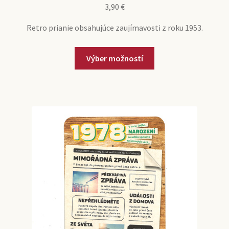
3,90
€
Retro prianie obsahujúce zaujímavosti z roku 1953.
Tento
Výber možností
produkt
má
viacero
variantov.
Možnosti
si
môžete
vybrať
na
stránke
produktu.