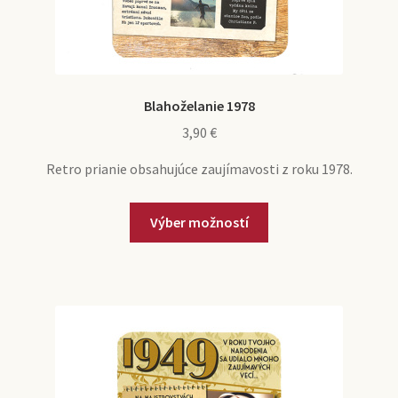
Blahoželanie 1978
3,90
€
Retro prianie obsahujúce zaujímavosti z roku 1978.
Tento
Výber možností
produkt
má
viacero
variantov.
Možnosti
si
môžete
vybrať