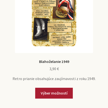
na
stránke
produktu.
Blahoželanie 1949
3,90
€
Retro prianie obsahujúce zaujímavosti z roku 1949.
Tento
Výber možností
produkt
má