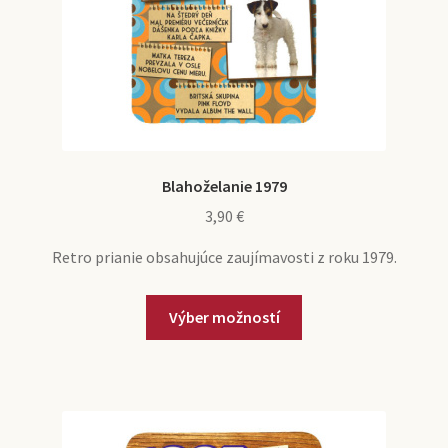
Blahoželanie 1979
3,90
€
Retro prianie obsahujúce zaujímavosti z roku 1979.
Tento
Výber možností
produkt
má
viacero
variantov.
Možnosti