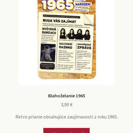
si
môžete
vybrať
na
stránke
produktu.
Blahoželanie 1965
3,90
€
Retro prianie obsahujúce zaujímavosti z roku 1965.
Tento