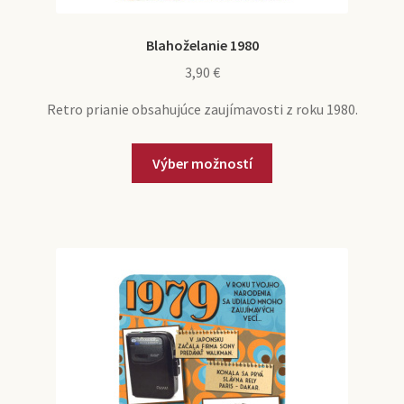
Blahoželanie 1980
3,90
€
Retro prianie obsahujúce zaujímavosti z roku 1980.
Tento
Výber možností
produkt
má
viacero
variantov.
Možnosti
si
môžete
vybrať
na
stránke
produktu.