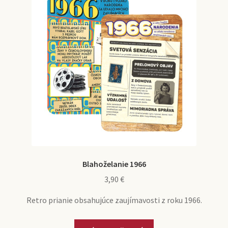
si
môžete
vybrať
na
stránke
produktu.
Blahoželanie 1966
3,90
€
Retro prianie obsahujúce zaujímavosti z roku 1966.
Tento