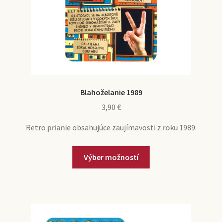
Blahoželanie 1989
3,90
€
Retro prianie obsahujúce zaujímavosti z roku 1989.
Tento
Výber možností
produkt
má
viacero
variantov.
Možnosti