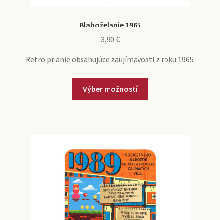
Blahoželanie 1965
3,90
€
Retro prianie obsahujúce zaujímavosti z roku 1965.
Tento
Výber možností
produkt
má
viacero
variantov.
Možnosti
si
môžete
vybrať
na
stránke
produktu.