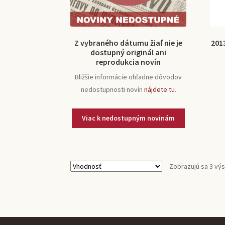
Z vybraného dátumu žiaľ nie je
201
dostupný originál ani
reprodukcia novín
Bližšie informácie ohľadne dôvodov
nedostupnosti novín
nájdete tu
.
Zobrazujú sa 3 vý