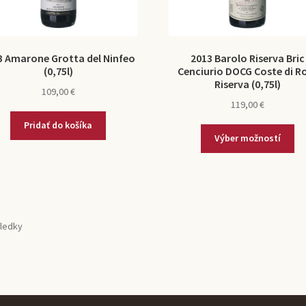
3 Amarone Grotta del Ninfeo
2013 Barolo Riserva Bric
(0,75l)
Cenciurio DOCG Coste di R
Riserva (0,75l)
109,00
€
119,00
€
Pridať do košíka
Výber možností
sledky