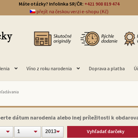
Máte otázky? Infolinka SR/ČR:
+421 908 819 474
přejít na českou verzi e-shopu (Kč)
denia
Víno z roku narodenia
Doprava a platba
Ú
hľadávania
erte dátum narodenia alebo inej príležitosti k obdarov
Vyhľadať darčeky