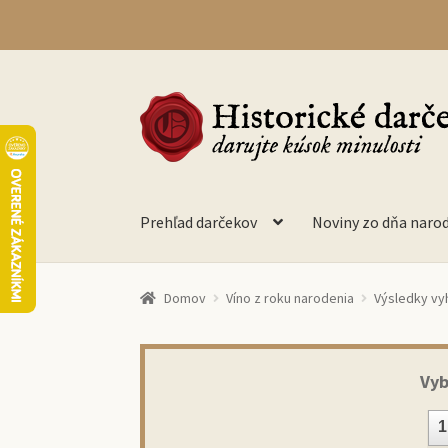
Preskočiť
Preskočiť
na
na
navigáciu
obsah
Prehľad darčekov
Noviny zo dňa naro
Domov
Víno z roku narodenia
Výsledky vy
Vyb