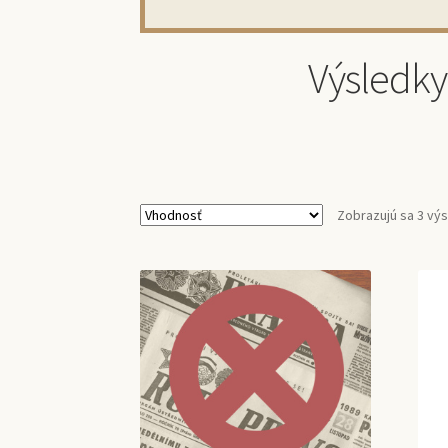
Výsledky
Zobrazujú sa 3 vý