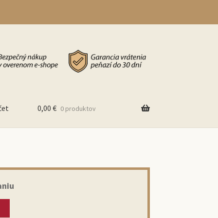
čet
0,00
€
0 produktov
aniu