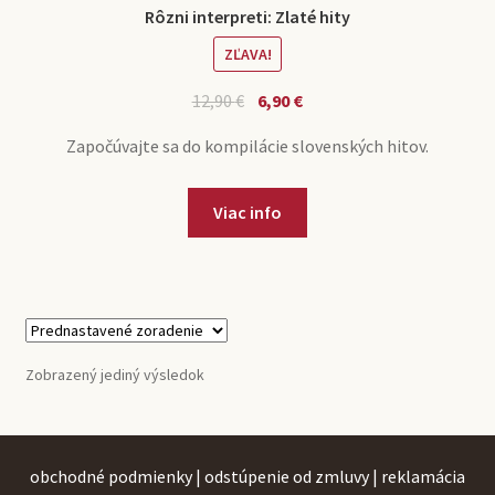
Rôzni interpreti: Zlaté hity
ZĽAVA!
Pôvodná
Aktuálna
12,90
€
6,90
€
cena
cena
Započúvajte sa do kompilácie slovenských hitov.
bola:
je:
12,90 €.
6,90 €.
Viac info
Zobrazený jediný výsledok
obchodné podmienky
|
odstúpenie od zmluvy
|
reklamácia