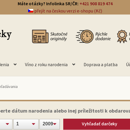
Máte otázky? Infolinka SR/ČR:
+421 908 819 474
přejít na českou verzi e-shopu (Kč)
denia
Víno z roku narodenia
Doprava a platba
Ú
hľadávania
erte dátum narodenia alebo inej príležitosti k obdarov
Vyhľadať darčeky