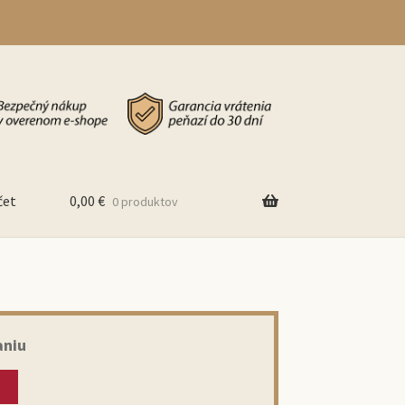
čet
0,00
€
0 produktov
aniu