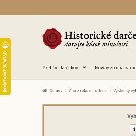
Preskočiť
Preskočiť
na
na
navigáciu
obsah
Prehľad darčekov
Noviny zo dňa naro
Domov
Víno z roku narodenia
Výsledky vy
Vyb