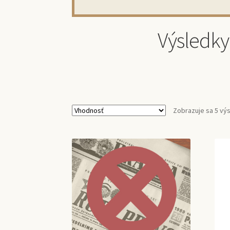
Výsledky
Zobrazuje sa 5 vý