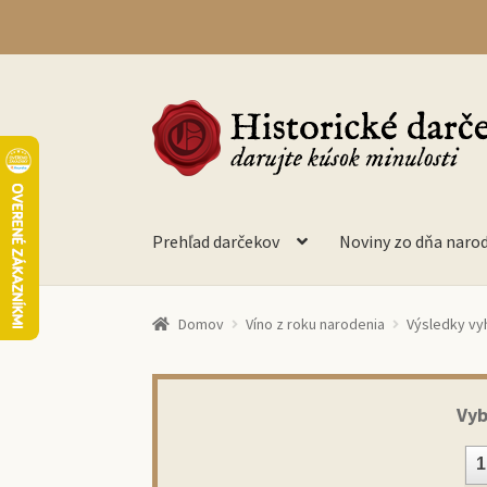
Preskočiť
Preskočiť
na
na
navigáciu
obsah
Prehľad darčekov
Noviny zo dňa naro
Domov
Víno z roku narodenia
Výsledky vy
Vyb