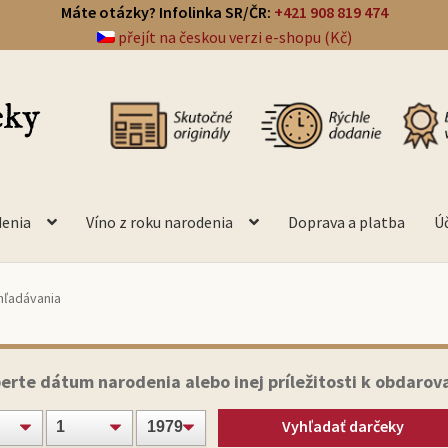
Máte otázky? Infolinka SR/ČR:
+421 908 819 474
přejít na českou verzi e-shopu (Kč)
denia
Víno z roku narodenia
Doprava a platba
Ú
hľadávania
erte dátum narodenia alebo inej príležitosti k obdarov
Vyhľadať darčeky