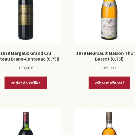
1979 Margaux Grand Cru
1979 Meursault Maison Th
teau Brane-Cantenac (0,75l)
Bassot (0,75l)
189,00
€
169,00
€
Pridať do košíka
Výber možností