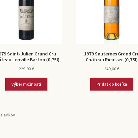
979 Saint-Julien Grand Cru
1979 Sauternes Grand Cr
teau Leoville Barton (0,75l)
Château Rieussec (0,75l)
229,00
€
249,00
€
Výber možností
Pridať do košíka
ýsledkov