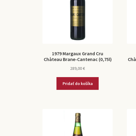
1979 Margaux Grand Cru
Chàteau Brane-Cantenac (0,75l)
Chà
289,00
€
Pridať do košíka