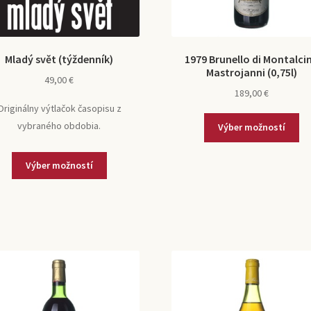
Mladý svět (týždenník)
1979 Brunello di Montalci
Mastrojanni (0,75l)
49,00
€
189,00
€
Originálny výtlačok časopisu z
vybraného obdobia.
Výber možností