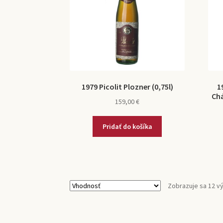
1979 Picolit Plozner (0,75l)
1
Chá
159,00
€
Pridať do košíka
Zobrazuje sa 12 v