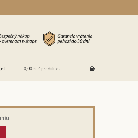
čet
0,00
€
0 produktov
aniu