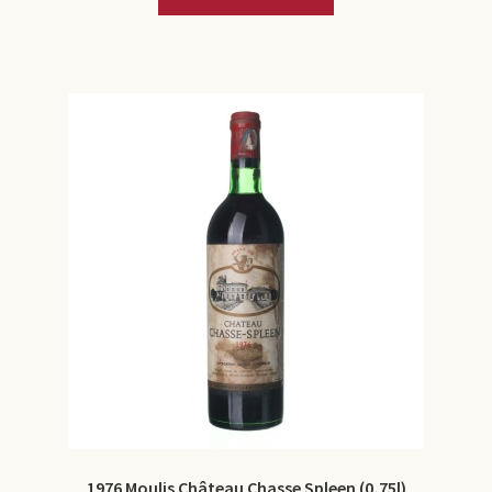
1976 Moulis Château Chasse Spleen (0,75l)