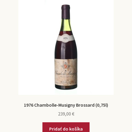
e
n
1974
n
é
u
m
e
1975
n
u
1976
1977
1978
1976 Chambolle-Musigny Brossard (0,75l)
239,00
€
1979
Pridať do košíka