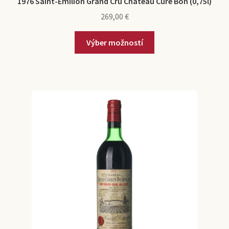
1976 Saint-Emilion Grand Cru Chateau Curé Bon (0,75l)
269,00
€
Výber možností