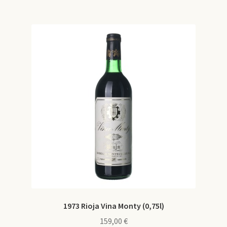
e
n
1974
n
é
u
m
e
1975
n
u
1976
1977
1978
1979
1973 Rioja Vina Monty (0,75l)
159,00
€