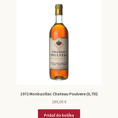
e
n
1974
n
é
u
m
e
1975
n
u
1976
1977
1978
1972 Monbazillac Chateau Poulvere (0,75l)
189,00
€
1979
Pridať do košíka