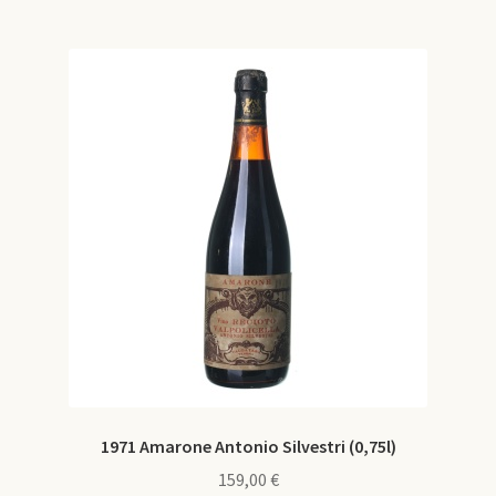
e
n
1974
n
é
u
m
e
1975
n
u
1976
1977
1978
1979
1971 Amarone Antonio Silvestri (0,75l)
159,00
€