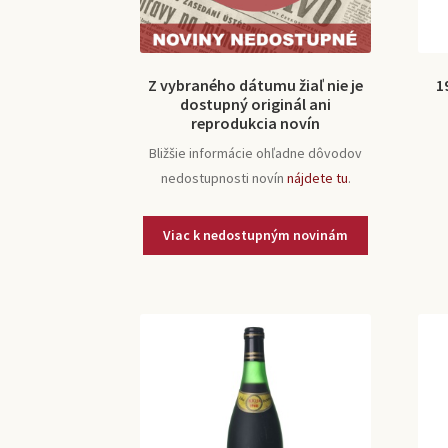
Z vybraného dátumu žiaľ nie je
1
dostupný originál ani
reprodukcia novín
Bližšie informácie ohľadne dôvodov
nedostupnosti novín
nájdete tu
.