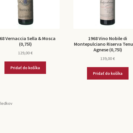
68 Vernaccia Sella & Mosca
1968 Vino Nobile di
(0,75l)
Montepulciano Riserva Tenu
Agnese (0,75l)
129,00
€
139,00
€
Pridať do košíka
Pridať do košíka
sledkov