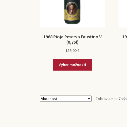
1968 Rioja Reserva Faustino V
19
(0,75l)
159,00
€
Výber možností
Zobrazuje sa 7 vý