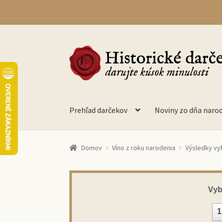
Preskočiť
Preskočiť
na
na
navigáciu
obsah
Prehľad darčekov
Noviny zo dňa naro
Domov
Víno z roku narodenia
Výsledky vy
Vyb