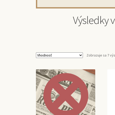
Výsledky 
Zobrazuje sa 7 vý