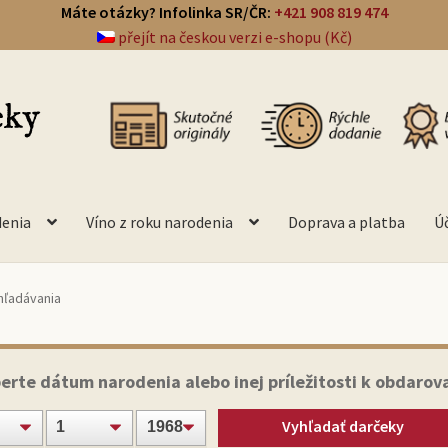
Máte otázky? Infolinka SR/ČR:
+421 908 819 474
přejít na českou verzi e-shopu (Kč)
denia
Víno z roku narodenia
Doprava a platba
Ú
hľadávania
erte dátum narodenia alebo inej príležitosti k obdarov
Vyhľadať darčeky