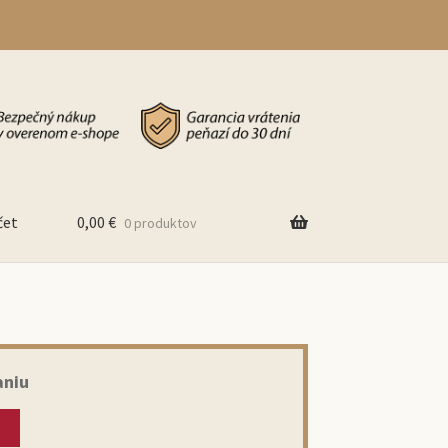
čet
0,00
€
0 produktov
aniu