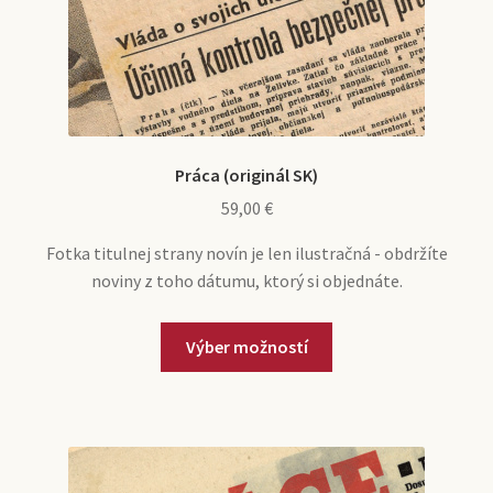
e
n
a
o
Účet
n
é
d
d
u
m
e
r
e
n
a
n
é
d
u
m
e
Práca (originál SK)
e
n
59,00
€
n
é
u
m
Fotka titulnej strany novín je len ilustračná - obdržíte
e
noviny z toho dátumu, ktorý si objednáte.
n
u