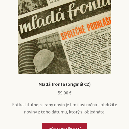
n
a
i
b
1950
é
d
ť
a
m
e
p
l
e
n
o
i
1951
n
é
d
ť
u
m
r
p
e
a
o
1952
n
d
d
u
e
r
n
a
1953
é
d
m
e
Mladá fronta (originál CZ)
e
n
59,00
€
1954
n
é
u
m
Fotka titulnej strany novín je len ilustračná - obdržíte
e
noviny z toho dátumu, ktorý si objednáte.
1955
n
u