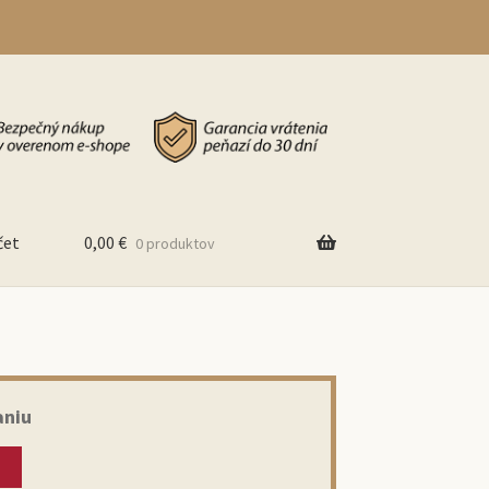
čet
0,00
€
0 produktov
aniu