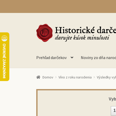
Preskočiť
Preskočiť
na
na
navigáciu
obsah
Prehľad darčekov
Noviny zo dňa naro
Domov
Víno z roku narodenia
Výsledky vy
Vyb