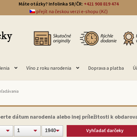
Máte otázky? Infolinka SR/ČR:
+421 908 819 474
přejít na českou verzi e-shopu (Kč)
denia
Víno z roku narodenia
Doprava a platba
Ú
hľadávania
erte dátum narodenia alebo inej príležitosti k obdarov
Vyhľadať darčeky