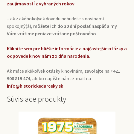
zaujímavostí z vybraných rokov
– ak z akéhokoľvek dôvodu nebudete s novinami
spokojný(á),
môžete ich do 30 dní poslať naspäť a my
Vám vrátime peniaze vrátane poštovného
Kliknite sem pre bližšie informácie a najčastejšie otázky a
odpovede k novinám zo dňa narodenia.
Ak máte akékoľvek otázky k novinám, zavolajte na
+421
908 819 474
, alebo napíšte nám e-mail na
info@historickedarceky.sk
Súvisiace produkty