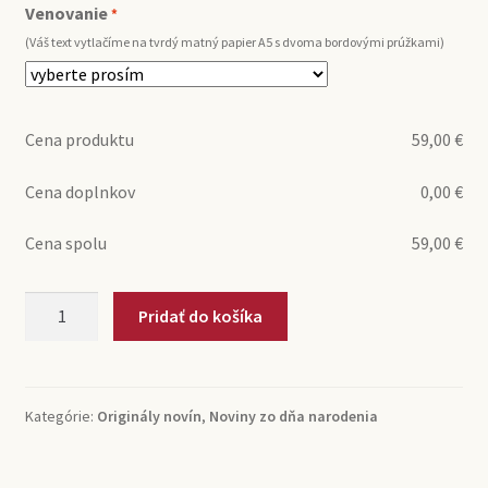
Venovanie
*
(Váš text vytlačíme na tvrdý matný papier A5 s dvoma bordovými prúžkami)
Cena produktu
59,00
€
Cena doplnkov
0,00
€
Cena spolu
59,00
€
množstvo
Pridať do košíka
Nový
čas
(originál
SK)
Kategórie:
Originály novín
,
Noviny zo dňa narodenia