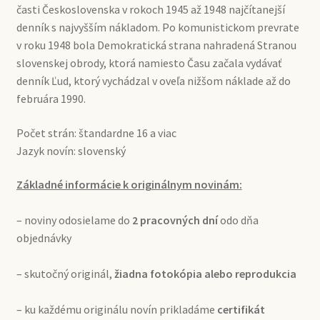
časti Československa v rokoch 1945 až 1948 najčítanejší
denník s najvyšším nákladom. Po komunistickom prevrate
v roku 1948 bola Demokratická strana nahradená Stranou
slovenskej obrody, ktorá namiesto Času začala vydávať
denník Ľud, ktorý vychádzal v oveľa nižšom náklade až do
februára 1990.
Počet strán: štandardne 16 a viac
Jazyk novín: slovenský
Základné informácie k originálnym novinám:
– noviny odosielame do
2 pracovných dní
odo dňa
objednávky
– skutočný originál,
žiadna fotokópia alebo reprodukcia
– ku každému originálu novín prikladáme
certifikát