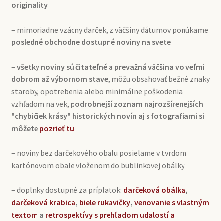
originality
– mimoriadne vzácny darček, z väčšiny dátumov ponúkame
posledné obchodne dostupné noviny na svete
–
všetky noviny sú čitateľné a prevažná väčšina vo veľmi
dobrom až výbornom stave
, môžu obsahovať bežné znaky
staroby, opotrebenia alebo minimálne poškodenia
vzhľadom na vek,
podrobnejší zoznam najrozšírenejších
"chybičiek krásy" historických novín aj s fotografiami si
môžete
pozrieť tu
– noviny bez darčekového obalu posielame v tvrdom
kartónovom obale vloženom do bublinkovej obálky
– doplnky dostupné za príplatok:
darčeková obálka
,
darčeková krabica
,
biele rukavičky
,
venovanie s vlastným
textom
a
retrospektívy s prehľadom udalostí a