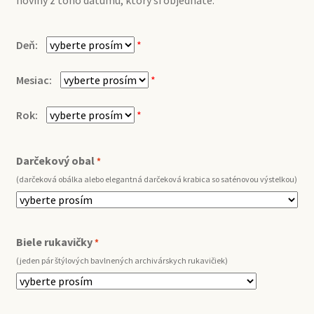
noviny z toho dátumu, ktorý si objednáte.
Deň:
*
Mesiac:
*
Rok:
*
Darčekový obal
*
(darčeková obálka alebo elegantná darčeková krabica so saténovou výstelkou)
Biele rukavičky
*
(jeden pár štýlových bavlnených archivárskych rukavičiek)