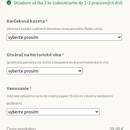
Skladom už iba 2 ks (odosielame do 1-2 pracovných dní)
Darčeková kazeta
*
(drevená kazeta vyplnená drevenou vlnou pre jednu fľašku vína)
Otvárač na historické vína
*
(praktická pomôcka na rýchle a bezpečné otváranie historických vín)
Venovanie
*
(Váš text vytlačíme na tvrdý matný papier 15×10 cm s dvoma bordovými
prúžkami)
Cena produktu
59,00
€