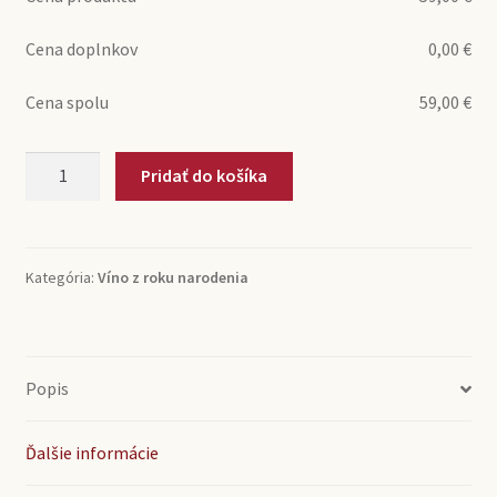
Cena doplnkov
0,00
€
Cena spolu
59,00
€
množstvo
Pridať do košíka
2008
Rizling
vlašský
Neskorý
Kategória:
Víno z roku narodenia
zber
Mikrosvín
Mikulov
(0,75l)
Popis
Ďalšie informácie