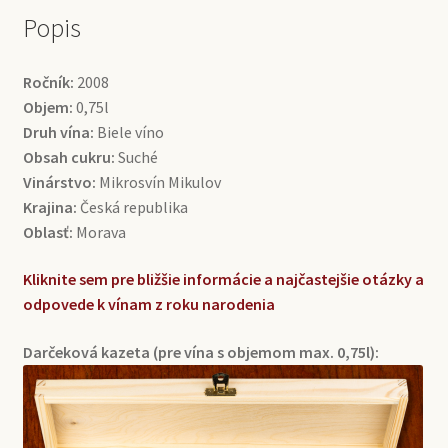
Popis
Ročník:
2008
Objem:
0,75l
Druh vína:
Biele víno
Obsah cukru:
Suché
Vinárstvo:
Mikrosvín Mikulov
Krajina:
Česká republika
Oblasť:
Morava
Kliknite sem pre bližšie informácie a najčastejšie otázky a
odpovede k vínam z roku narodenia
Darčeková kazeta (pre vína s objemom max. 0,75l):