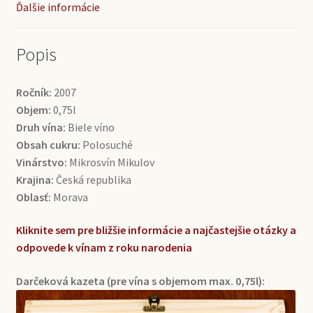
Ďalšie informácie
(0,75l)
Popis
Ročník:
2007
Objem:
0,75l
Druh vína:
Biele víno
Obsah cukru:
Polosuché
Vinárstvo:
Mikrosvín Mikulov
Krajina:
Česká republika
Oblasť:
Morava
Kliknite sem pre bližšie informácie a najčastejšie otázky a
odpovede k vínam z roku narodenia
Darčeková kazeta (pre vína s objemom max. 0,75l):