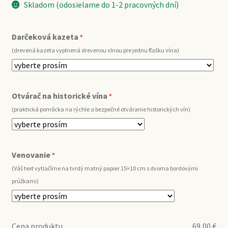
Skladom (odosielame do 1-2 pracovných dní)
Darčeková kazeta
*
(drevená kazeta vyplnená drevenou vlnou pre jednu fľašku vína)
Otvárač na historické vína
*
(praktická pomôcka na rýchle a bezpečné otváranie historických vín)
Venovanie
*
(Váš text vytlačíme na tvrdý matný papier 15×10 cm s dvoma bordovými
prúžkami)
Cena produktu
69,00
€