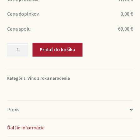
Cena doplnkov
0,00
€
Cena spolu
69,00
€
množstvo
Pridať do košíka
2004
Saint-
Emilion
Grand
Kategória:
Víno z roku narodenia
Cru
Chateau
Tour
Grand
Popis
Faurie
(0,75l)
Ďalšie informácie