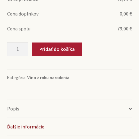
Cena doplnkov
0,00
€
Cena spolu
79,00
€
množstvo
Pridať do košíka
1999
Saint-
Emilion
Grand
Kategória:
Víno z roku narodenia
Cru
Chateau
Tour
Grand
Popis
Faurie
(0,75l)
Ďalšie informácie