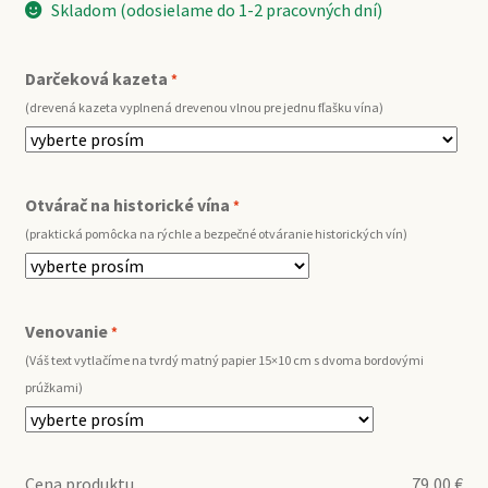
Skladom (odosielame do 1-2 pracovných dní)
Darčeková kazeta
*
(drevená kazeta vyplnená drevenou vlnou pre jednu fľašku vína)
Otvárač na historické vína
*
(praktická pomôcka na rýchle a bezpečné otváranie historických vín)
Venovanie
*
(Váš text vytlačíme na tvrdý matný papier 15×10 cm s dvoma bordovými
prúžkami)
Cena produktu
79,00
€