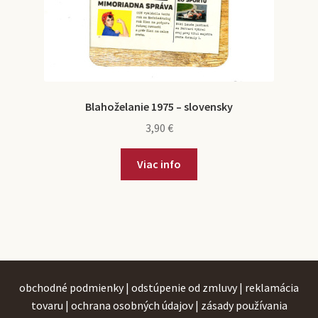
Blahoželanie 1975 – slovensky
3,90
€
Viac info
obchodné podmienky
|
odstúpenie od zmluvy
|
reklamácia
tovaru
|
ochrana osobných údajov
|
zásady používania