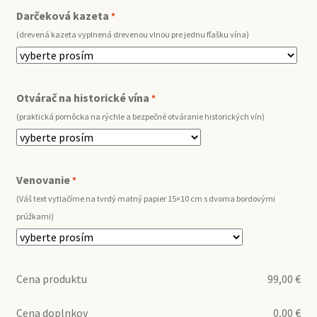
Darčeková kazeta
*
(drevená kazeta vyplnená drevenou vlnou pre jednu fľašku vína)
Otvárač na historické vína
*
(praktická pomôcka na rýchle a bezpečné otváranie historických vín)
Venovanie
*
(Váš text vytlačíme na tvrdý matný papier 15×10 cm s dvoma bordovými
prúžkami)
Cena produktu
99,00
€
Cena doplnkov
0,00
€