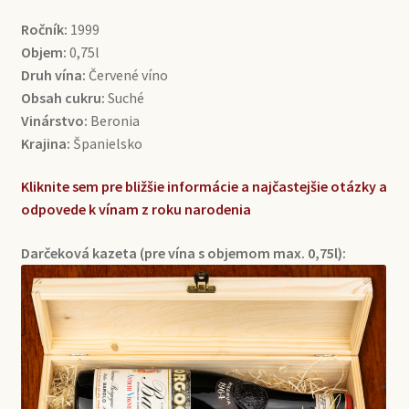
Ročník:
1999
Objem:
0,75l
Druh vína:
Červené víno
Obsah cukru:
Suché
Vinárstvo:
Beronia
Krajina:
Španielsko
Kliknite sem pre bližšie informácie a najčastejšie otázky a
odpovede k vínam z roku narodenia
Darčeková kazeta (pre vína s objemom max. 0,75l):