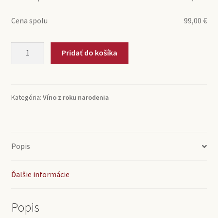
Cena spolu
99,00
€
množstvo
Pridať do košíka
1999
Rioja
Reserva
Beronia
Kategória:
Víno z roku narodenia
(0,75l)
Popis
Ďalšie informácie
Popis