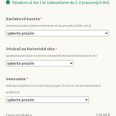
Skladom už iba 1 ks (odosielame do 1-2 pracovných dní)
Darčeková kazeta
*
(drevená kazeta vyplnená drevenou vlnou pre jednu fľašku vína)
Otvárač na historické vína
*
(praktická pomôcka na rýchle a bezpečné otváranie historických vín)
Venovanie
*
(Váš text vytlačíme na tvrdý matný papier 15×10 cm s dvoma bordovými
prúžkami)
Cena produktu
129,00
€