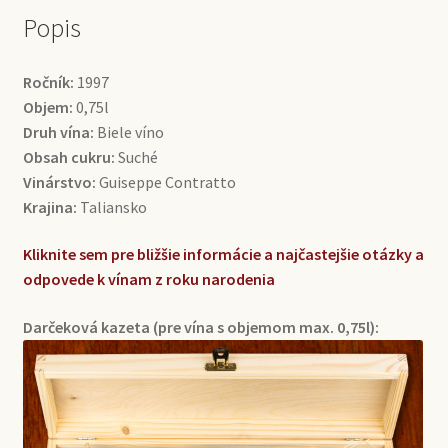
Popis
Ročník:
1997
Objem:
0,75l
Druh vína:
Biele víno
Obsah cukru:
Suché
Vinárstvo:
Guiseppe Contratto
Krajina:
Taliansko
Kliknite sem pre bližšie informácie a najčastejšie otázky a
odpovede k vínam z roku narodenia
Darčeková kazeta (pre vína s objemom max. 0,75l):