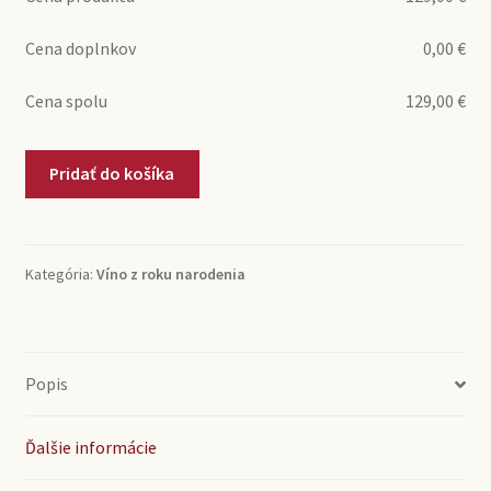
Cena doplnkov
0,00
€
Cena spolu
129,00
€
množstvo
Pridať do košíka
1997
Spumante
Riserva
Guiseppe
Kategória:
Víno z roku narodenia
Contratto
(0,75l)
Popis
Ďalšie informácie