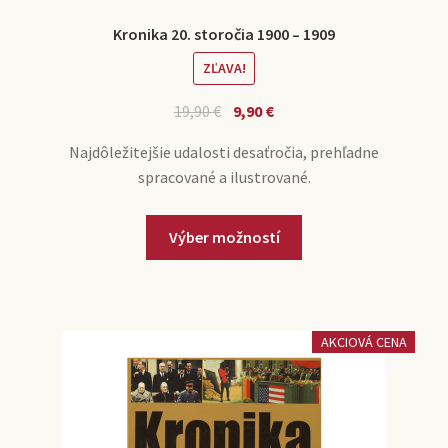
Kronika 20. storočia 1900 – 1909
ZĽAVA!
19,90
€
9,90
€
Najdôležitejšie udalosti desaťročia, prehľadne
spracované a ilustrované.
Výber možností
AKCIOVÁ CENA