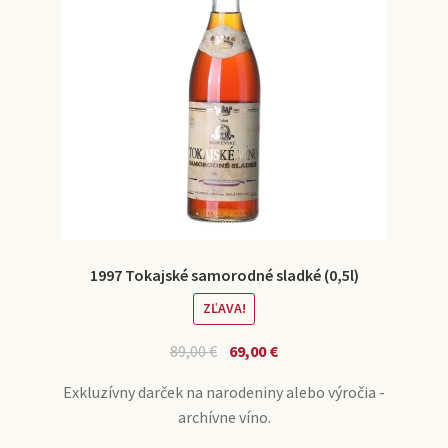
1997 Tokajské samorodné sladké (0,5l)
ZĽAVA!
89,00
€
69,00
€
Exkluzívny darček na narodeniny alebo výročia -
archívne víno.