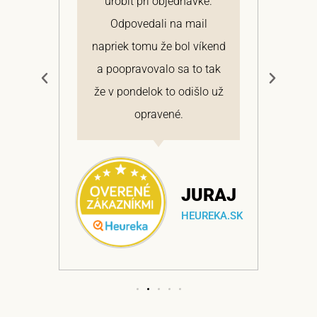
 a
urobiť pri objednávke.
pon
elmi
Odpovedali na mail
 si
napriek tomu že bol víkend
cen
a
a poopravovalo sa to tak
bo
ajem
že v pondelok to odišlo už
opravené.
NA
JURAJ
EKA.SK
HEUREKA.SK