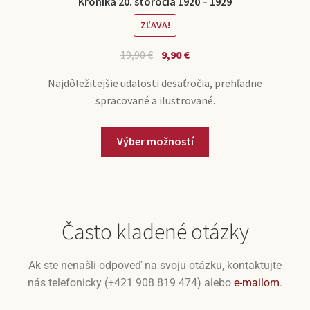
Kronika 20. storočia 1920 – 1929
ZĽAVA!
19,90
€
9,90
€
Najdôležitejšie udalosti desaťročia, prehľadne
spracované a ilustrované.
Výber možností
Často kladené otázky
Ak ste nenašli odpoveď na svoju otázku, kontaktujte
nás telefonicky (+421 908 819 474) alebo
e-mailom
.