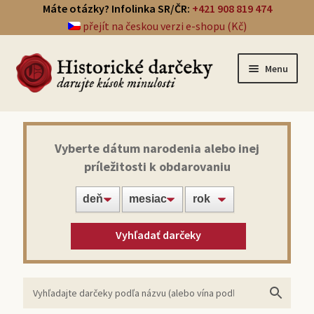
Máte otázky? Infolinka SR/ČR:
+421 908 819 474
přejít na českou verzi e-shopu (Kč)
Menu
Prehľad darčekov
Vyberte dátum narodenia alebo inej
príležitosti k obdarovaniu
Noviny zo dňa narodenia
Víno z roku narodenia
Vyhľadať darčeky
Doprava a platba