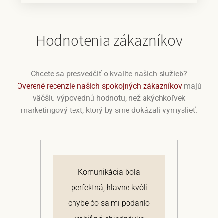
Hodnotenia zákazníkov
Chcete sa presvedčiť o kvalite našich služieb?
Overené recenzie našich spokojných zákazníkov
majú
väčšiu výpovednú hodnotu, než akýchkoľvek
marketingový text, ktorý by sme dokázali vymyslieť.
j
Komunikácia bola
 a
perfektná, hlavne kvôli
om
chybe čo sa mi podarilo
te