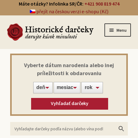
Máte otázky? Infolinka SR/ČR:
+421 908 819 474
přejít na českou verzi e-shopu (Kč)
Menu
Prehľad darčekov
Vyberte dátum narodenia alebo inej
príležitosti k obdarovaniu
Noviny zo dňa narodenia
Víno z roku narodenia
Vyhľadať darčeky
Doprava a platba