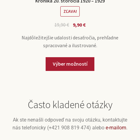
Kronika 20. storočia 1920 – 1929
ZĽAVA!
19,90
€
9,90
€
Najdôležitejšie udalosti desaťročia, prehľadne
spracované a ilustrované.
Výber možností
Často kladené otázky
Ak ste nenašli odpoveď na svoju otázku, kontaktujte
nás telefonicky (+421 908 819 474) alebo
e-mailom
.