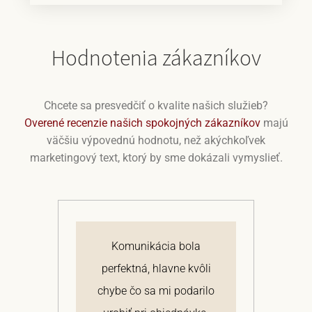
Hodnotenia zákazníkov
Chcete sa presvedčiť o kvalite našich služieb?
Overené recenzie našich spokojných zákazníkov
majú
väčšiu výpovednú hodnotu, než akýchkoľvek
marketingový text, ktorý by sme dokázali vymyslieť.
j
Komunikácia bola
 a
perfektná, hlavne kvôli
om
chybe čo sa mi podarilo
te