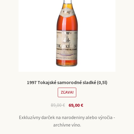
1997 Tokajské samorodné sladké (0,5l)
ZĽAVA!
89,00
€
69,00
€
Exkluzívny darček na narodeniny alebo výročia -
archívne víno.