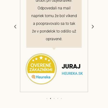
 a
urobiť pri objednávke.
pon
elmi
Odpovedali na mail
 si
napriek tomu že bol víkend
cen
a
a poopravovalo sa to tak
bo
ajem
že v pondelok to odišlo už
opravené.
NA
JURAJ
EKA.SK
HEUREKA.SK