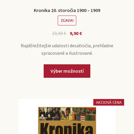
Kronika 20. storočia 1900 – 1909
ZĽAVA!
19,90
€
9,90
€
Najdôležitejšie udalosti desaťročia, prehľadne
spracované a ilustrované.
Výber možností
AKCIOVÁ CENA