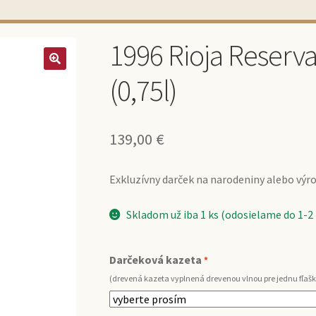
1996 Rioja Reserv
(0,75l)
139,00
€
Exkluzívny darček na narodeniny alebo výroč
Skladom už iba 1 ks (odosielame do 1-2
Darčeková kazeta
*
(drevená kazeta vyplnená drevenou vlnou pre jednu fľašk