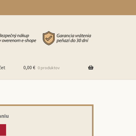
čet
0,00
€
0 produktov
aniu