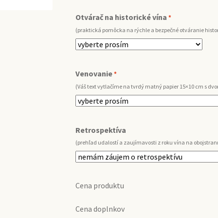
Otvárač na historické vína
*
(praktická pomôcka na rýchle a bezpečné otváranie histor
Venovanie
*
(Váš text vytlačíme na tvrdý matný papier 15×10 cm s d
Retrospektíva
(prehľad udalostí a zaujímavosti z roku vína na obojstran
Cena produktu
Cena doplnkov