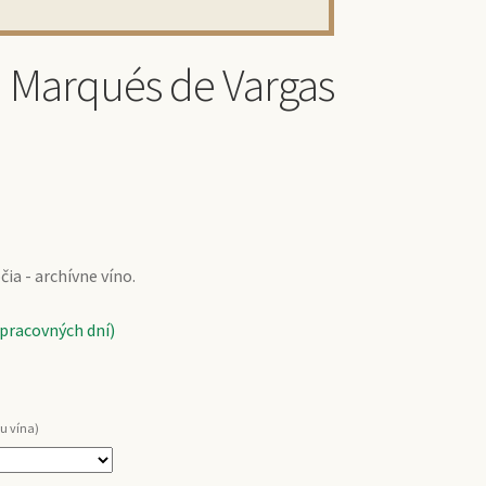
a Marqués de Vargas
ia - archívne víno.
 pracovných dní)
u vína)