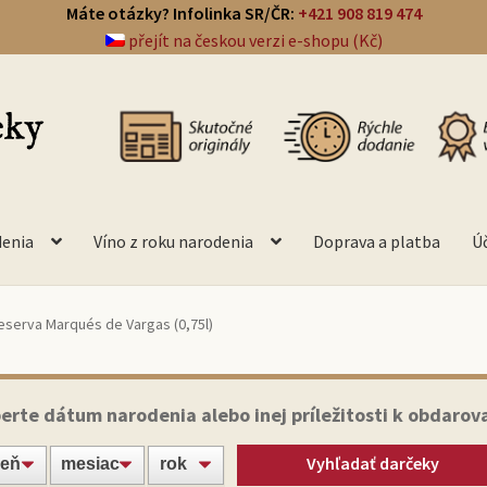
Máte otázky? Infolinka SR/ČR:
+421 908 819 474
přejít na českou verzi e-shopu (Kč)
denia
Víno z roku narodenia
Doprava a platba
Ú
eserva Marqués de Vargas (0,75l)
erte dátum narodenia alebo inej príležitosti k obdarov
Vyhľadať darčeky