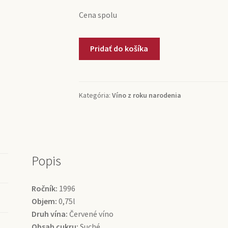
Cena spolu
množstvo
Pridať do košíka
1996
Rioja
Reserva
Marqués
Kategória:
Víno z roku narodenia
de
Vargas
(0,75l)
Popis
Ročník:
1996
Objem:
0,75l
Druh vína:
Červené víno
Obsah cukru:
Suché