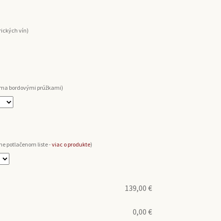
ických vín)
voma bordovými prúžkami)
ne potlačenom liste -
viac o produkte
)
139,00
€
0,00
€