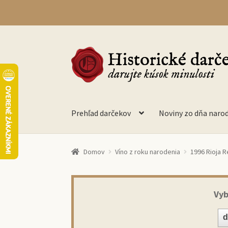
Preskočiť
Preskočiť
na
na
navigáciu
obsah
Prehľad darčekov
Noviny zo dňa naro
Domov
Víno z roku narodenia
1996 Rioja R
Vyb