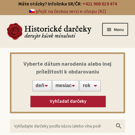
Máte otázky? Infolinka SR/ČR:
+421 908 819 474
přejít na českou verzi e-shopu (Kč)
Menu
Prehľad darčekov
Vyberte dátum narodenia alebo inej
príležitosti k obdarovaniu
Noviny zo dňa narodenia
Víno z roku narodenia
Vyhľadať darčeky
Doprava a platba