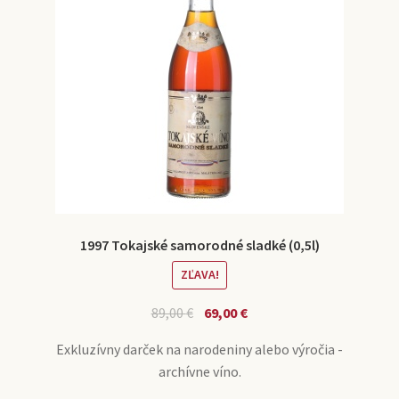
1997 Tokajské samorodné sladké (0,5l)
ZĽAVA!
89,00
€
69,00
€
Exkluzívny darček na narodeniny alebo výročia -
archívne víno.