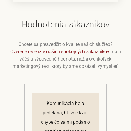
Hodnotenia zákazníkov
Chcete sa presvedčiť o kvalite našich služieb?
Overené recenzie našich spokojných zákazníkov
majú
väčšiu výpovednú hodnotu, než akýchkoľvek
marketingový text, ktorý by sme dokázali vymyslieť.
j
Komunikácia bola
 a
perfektná, hlavne kvôli
om
chybe čo sa mi podarilo
te