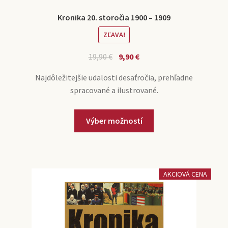
Kronika 20. storočia 1900 – 1909
ZĽAVA!
19,90
€
9,90
€
Najdôležitejšie udalosti desaťročia, prehľadne
spracované a ilustrované.
Výber možností
AKCIOVÁ CENA