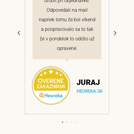
 a
urobiť pri objednávke.
pon
elmi
Odpovedali na mail
 si
napriek tomu že bol víkend
cen
a
a poopravovalo sa to tak
bo
ajem
že v pondelok to odišlo už
opravené.
NA
JURAJ
EKA.SK
HEUREKA.SK