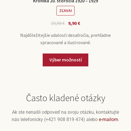
Kronika 20. storočia 1920 – 1929
ZĽAVA!
19,90
€
9,90
€
Najdôležitejšie udalosti desaťročia, prehľadne
spracované a ilustrované.
Výber možností
Často kladené otázky
Ak ste nenašli odpoveď na svoju otázku, kontaktujte
nás telefonicky (+421 908 819 474) alebo
e-mailom
.