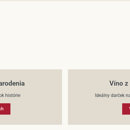
arodenia
Víno z
k histórie
Ideálny darček na
ch