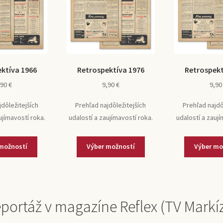
ktíva 1966
Retrospektíva 1976
Retrospekt
,90
€
9,90
€
9,9
jdôležitejších
Prehľad najdôležitejších
Prehľad najdô
ujímavostí roka.
udalostí a zaujímavostí roka.
udalostí a zaují
možností
Výber možností
Výber mo
portáž v magazíne Reflex (TV Markí