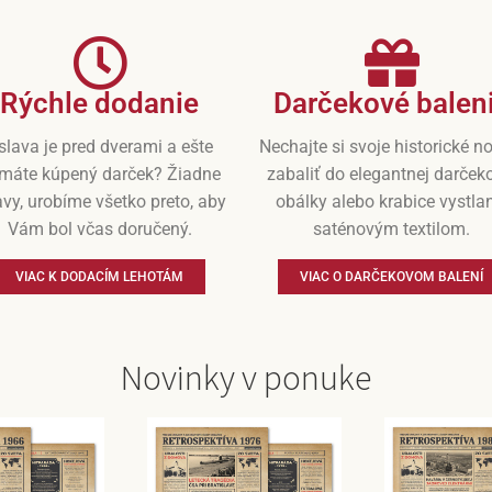
Rýchle dodanie
Darčekové balen
slava je pred dverami a ešte
Nechajte si svoje historické n
máte kúpený darček? Žiadne
zabaliť do elegantnej darček
vy, urobíme všetko preto, aby
obálky alebo krabice vystla
Vám bol včas doručený.
saténovým textilom.
VIAC K DODACÍM LEHOTÁM
VIAC O DARČEKOVOM BALENÍ
Novinky v ponuke