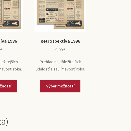
íva 1986
Retrospektíva 1996
0
€
9,90
€
ležitejších
Prehľad najdôležitejších
mavostí roka.
udalostí a zaujímavostí roka.
žností
Výber možností
za)