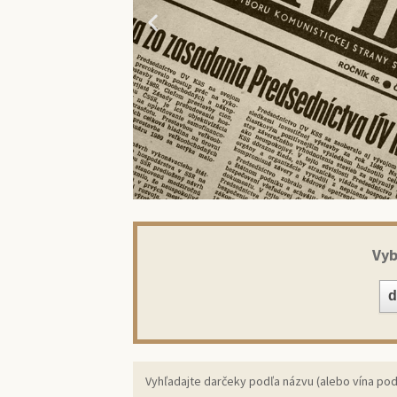
Vyb
Prekv