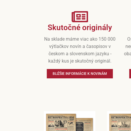
Skutočné originály
Na sklade máme viac ako 150 000
O
výtlačkov novín a časopisov v
ne
českom a slovenskom jazyku -
oba
každý kus je skutočný originál.
BLIŽŠIE INFORMÁCIE K NOVINÁM