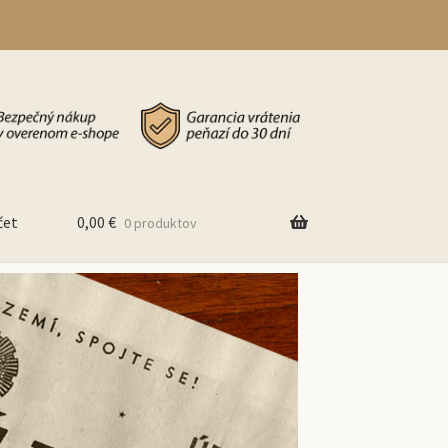
čet
0,00
€
0 produktov