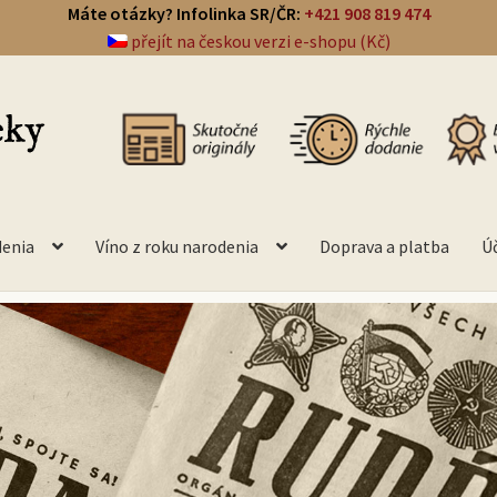
Máte otázky? Infolinka SR/ČR:
+421 908 819 474
přejít na českou verzi e-shopu (Kč)
denia
Víno z roku narodenia
Doprava a platba
Ú