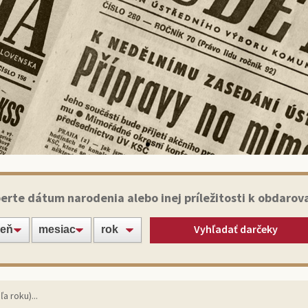
Historické noviny
erte dátum narodenia alebo inej príležitosti k obdarov
Vyhľadať darčeky
apte svojich blízkych alebo známych jedinečným darče
originálnym výtlačkom novín zo dňa narodenia!
Vybrať noviny