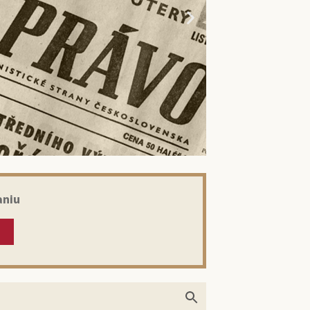
aniu
kom: