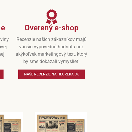
ie
Overený e-shop
oviny
Recenzie našich zákazníkov majú
ovej
väčšiu výpovednú hodnotu než
nej
akýkoľvek marketingový text, ktorý
by sme dokázali vymyslieť.
NAŠE RECENZIE NA HEUREKA.SK