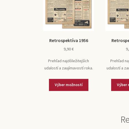
Retrospektíva 1956
Retrospe
9,90
€
9
Prehľad najdôležitejších
Prehľad na
udalostí a zaujímavostí roka.
udalostí a za
Výber možností
Výber 
Re