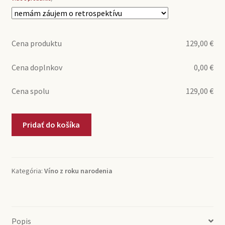
Cena produktu
129,00
€
Cena doplnkov
0,00
€
Cena spolu
129,00
€
množstvo
Pridať do košíka
1995
Puligny-
Montrachet
Jean
Kategória:
Víno z roku narodenia
Villatte
(0,75l)
Popis