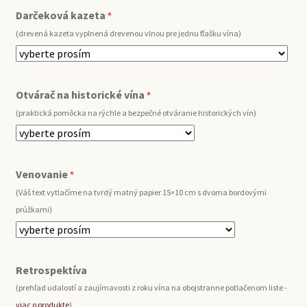
Darčeková kazeta
*
(drevená kazeta vyplnená drevenou vlnou pre jednu fľašku vína)
Otvárač na historické vína
*
(praktická pomôcka na rýchle a bezpečné otváranie historických vín)
Venovanie
*
(Váš text vytlačíme na tvrdý matný papier 15×10 cm s dvoma bordovými
prúžkami)
Retrospektíva
(prehľad udalostí a zaujímavosti z roku vína na obojstranne potlačenom liste -
viac o produkte
)