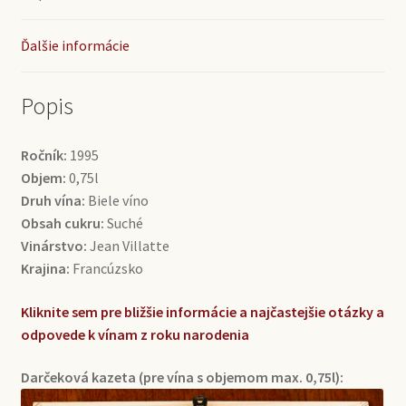
Ďalšie informácie
Popis
Ročník:
1995
Objem:
0,75l
Druh vína:
Biele víno
Obsah cukru:
Suché
Vinárstvo:
Jean Villatte
Krajina:
Francúzsko
Kliknite sem pre bližšie informácie a najčastejšie otázky a
odpovede k vínam z roku narodenia
Darčeková kazeta (pre vína s objemom max. 0,75l):