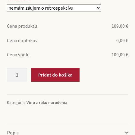
Cena produktu
109,00
€
Cena doplnkov
0,00
€
Cena spolu
109,00
€
množstvo
Pridať do košíka
1994
Bordejé
Reserva
Bodegas
Kategória:
Víno z roku narodenia
Bordejé
(0,75l)
Popis