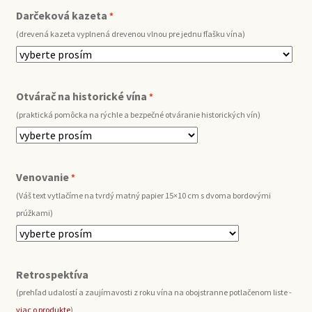
Darčeková kazeta
*
(drevená kazeta vyplnená drevenou vlnou pre jednu fľašku vína)
Otvárač na historické vína
*
(praktická pomôcka na rýchle a bezpečné otváranie historických vín)
Venovanie
*
(Váš text vytlačíme na tvrdý matný papier 15×10 cm s dvoma bordovými
prúžkami)
Retrospektíva
(prehľad udalostí a zaujímavosti z roku vína na obojstranne potlačenom liste -
viac o produkte
)