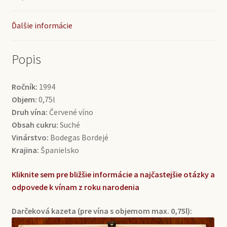
Ďalšie informácie
Popis
Ročník:
1994
Objem:
0,75l
Druh vína:
Červené víno
Obsah cukru:
Suché
Vinárstvo:
Bodegas Bordejé
Krajina:
Španielsko
Kliknite sem pre bližšie informácie a najčastejšie otázky a
odpovede k vínam z roku narodenia
Darčeková kazeta (pre vína s objemom max. 0,75l):