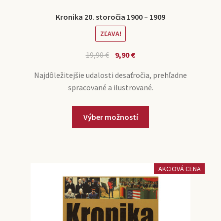
Kronika 20. storočia 1900 – 1909
ZĽAVA!
19,90
€
9,90
€
Najdôležitejšie udalosti desaťročia, prehľadne
spracované a ilustrované.
Výber možností
AKCIOVÁ CENA