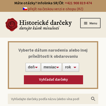
Máte otázky? Infolinka SR/ČR:
+421 908 819 474
přejít na českou verzi e-shopu (Kč)
Menu
Prehľad darčekov
Vyberte dátum narodenia alebo inej
príležitosti k obdarovaniu
Noviny zo dňa narodenia
Víno z roku narodenia
Vyhľadať darčeky
Doprava a platba