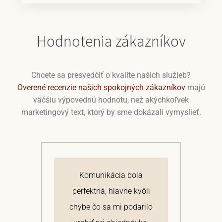
Hodnotenia zákazníkov
Chcete sa presvedčiť o kvalite našich služieb?
Overené recenzie našich spokojných zákazníkov
majú
väčšiu výpovednú hodnotu, než akýchkoľvek
marketingový text, ktorý by sme dokázali vymyslieť.
j
Komunikácia bola
 a
perfektná, hlavne kvôli
om
chybe čo sa mi podarilo
te