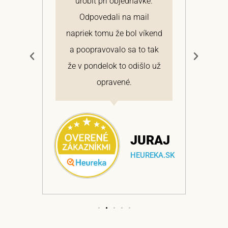
 a
urobiť pri objednávke.
pon
elmi
Odpovedali na mail
 si
napriek tomu že bol víkend
cen
a
a poopravovalo sa to tak
bo
ajem
že v pondelok to odišlo už
opravené.
NA
JURAJ
EKA.SK
HEUREKA.SK