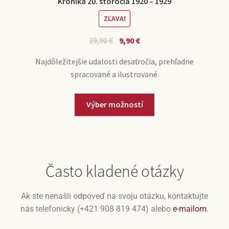
Kronika 20. storočia 1920 – 1929
ZĽAVA!
19,90
€
9,90
€
Najdôležitejšie udalosti desaťročia, prehľadne
spracované a ilustrované.
Výber možností
Často kladené otázky
Ak ste nenašli odpoveď na svoju otázku, kontaktujte
nás telefonicky (+421 908 819 474) alebo
e-mailom
.