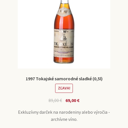
1997 Tokajské samorodné sladké (0,5l)
ZĽAVA!
89,00
€
69,00
€
Exkluzívny darček na narodeniny alebo výročia -
archívne víno.