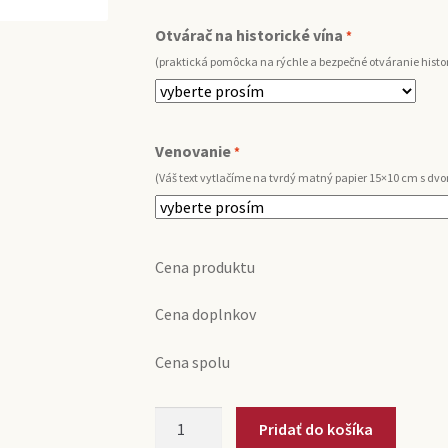
Otvárač na historické vína
*
(praktická pomôcka na rýchle a bezpečné otváranie histor
Venovanie
*
(Váš text vytlačíme na tvrdý matný papier 15×10 cm s d
Cena produktu
Cena doplnkov
Cena spolu
množstvo
Pridať do košíka
1992