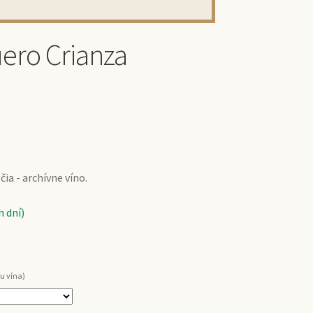
uero Crianza
ia - archívne víno.
 dní)
u vína)