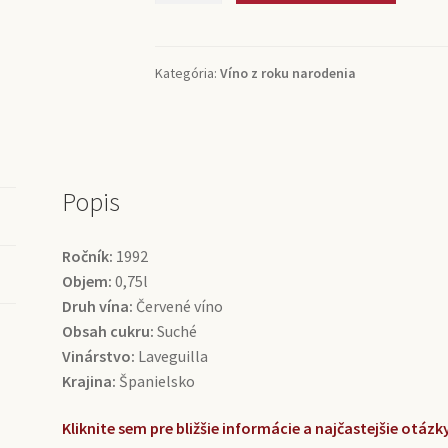
Ribera
del
Duero
Kategória:
Víno z roku narodenia
Crianza
Laveguilla
(0,75l)
Popis
Ročník:
1992
Objem:
0,75l
Druh vína:
Červené víno
Obsah cukru:
Suché
Vinárstvo:
Laveguilla
Krajina:
Španielsko
Kliknite sem pre bližšie informácie a najčastejšie otá