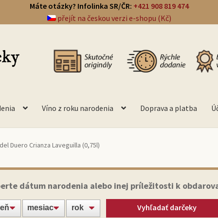
Máte otázky? Infolinka SR/ČR:
+421 908 819 474
přejít na českou verzi e-shopu (Kč)
denia
Víno z roku narodenia
Doprava a platba
Ú
del Duero Crianza Laveguilla (0,75l)
erte dátum narodenia alebo inej príležitosti k obdarov
Vyhľadať darčeky