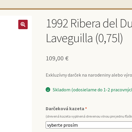
1992 Ribera del D
Laveguilla (0,75l)
109,00
€
Exkluzívny darček na narodeniny alebo výroč
Skladom (odosielame do 1-2 pracovných
Darčeková kazeta
*
(drevená kazeta vyplnená drevenou vlnou pre jednu fľašk