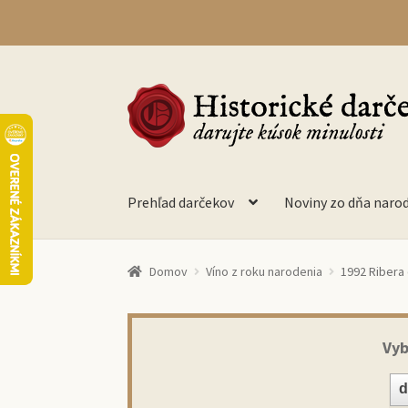
Preskočiť
Preskočiť
na
na
navigáciu
obsah
Prehľad darčekov
Noviny zo dňa naro
Domov
Víno z roku narodenia
1992 Ribera 
Vyb