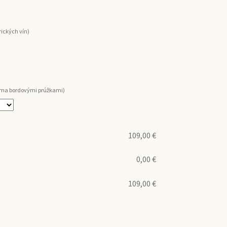
ických vín)
voma bordovými prúžkami)
109,00
€
0,00
€
109,00
€