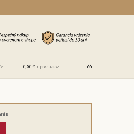
čet
0,00
€
0 produktov
aniu