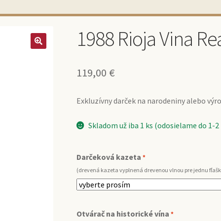
1988 Rioja Vina Rea
119,00
€
Exkluzívny darček na narodeniny alebo výroč
Skladom už iba 1 ks (odosielame do 1-2
Darčeková kazeta
*
(drevená kazeta vyplnená drevenou vlnou pre jednu fľašk
Otvárač na historické vína
*