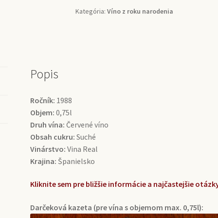
Real
Kategória:
Víno z roku narodenia
(0,75l)
Popis
Ročník:
1988
Objem:
0,75l
Druh vína:
Červené víno
Obsah cukru:
Suché
Vinárstvo:
Vina Real
Krajina:
Španielsko
Kliknite sem pre bližšie informácie a najčastejšie otá
Darčeková kazeta (pre vína s objemom max. 0,75l):