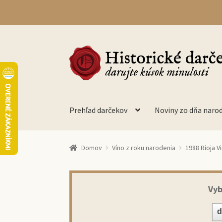
Preskočiť
Preskočiť
na
na
navigáciu
obsah
Prehľad darčekov
Noviny zo dňa naro
Domov
Víno z roku narodenia
1988 Rioja Vi
Vyb