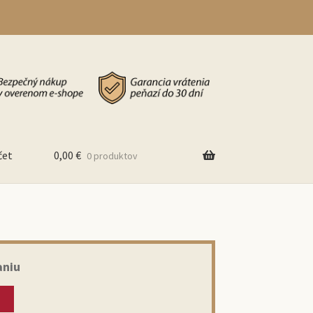
čet
0,00
€
0 produktov
aniu