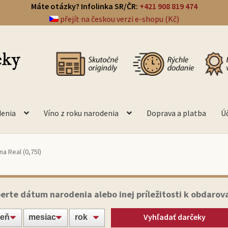
Máte otázky? Infolinka SR/ČR:
+421 908 819 474
přejít na českou verzi e-shopu (Kč)
denia
Víno z roku narodenia
Doprava a platba
Ú
na Real (0,75l)
erte dátum narodenia alebo inej príležitosti k obdarov
Vyhľadať darčeky