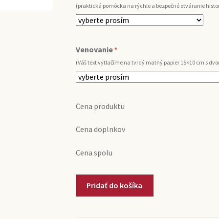
(praktická pomôcka na rýchle a bezpečné otváranie histor
Venovanie
*
(Váš text vytlačíme na tvrdý matný papier 15×10 cm s d
Cena produktu
Cena doplnkov
Cena spolu
množstvo
Pridať do košíka
1988
Rioja
Vina