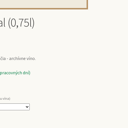
l (0,75l)
ia - archívne víno.
 pracovných dní)
u vína)