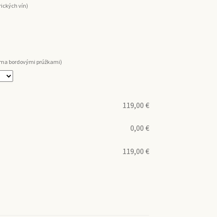
ických vín)
voma bordovými prúžkami)
119,00
€
0,00
€
119,00
€