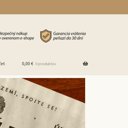
čet
0,00
€
0 produktov