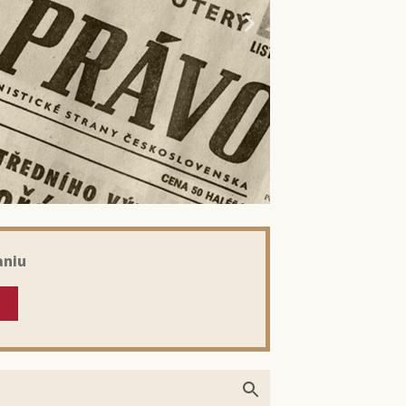
aniu
kom: