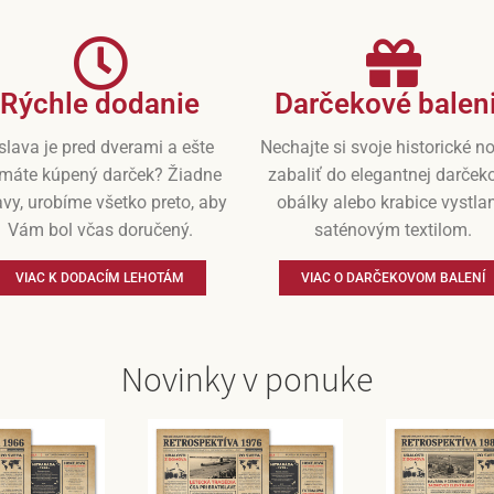
Rýchle dodanie
Darčekové balen
slava je pred dverami a ešte
Nechajte si svoje historické n
máte kúpený darček? Žiadne
zabaliť do elegantnej darček
vy, urobíme všetko preto, aby
obálky alebo krabice vystla
Vám bol včas doručený.
saténovým textilom.
VIAC K DODACÍM LEHOTÁM
VIAC O DARČEKOVOM BALENÍ
Novinky v ponuke