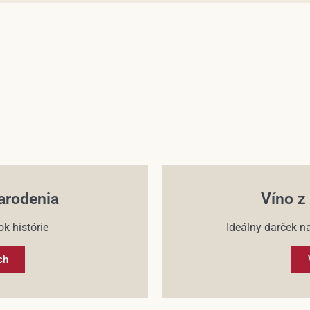
arodenia
Víno z
k histórie
Ideálny darček na
ch