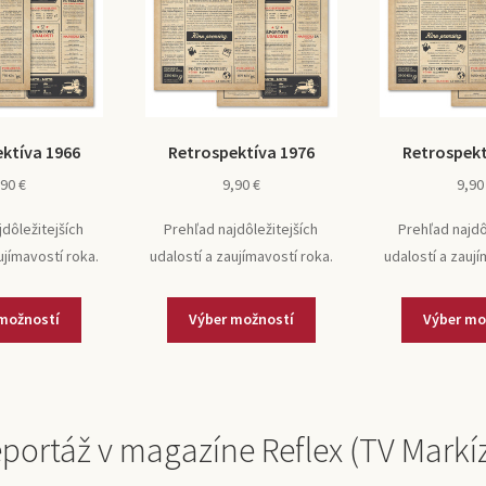
ktíva 1966
Retrospektíva 1976
Retrospekt
,90
€
9,90
€
9,9
jdôležitejších
Prehľad najdôležitejších
Prehľad najdô
ujímavostí roka.
udalostí a zaujímavostí roka.
udalostí a zaují
možností
Výber možností
Výber mo
portáž v magazíne Reflex (TV Markí