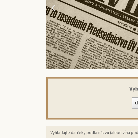
Vyb
Prekv