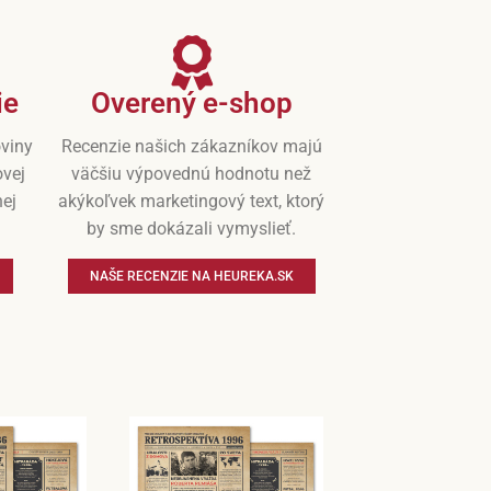
ie
Overený e-shop
oviny
Recenzie našich zákazníkov majú
ovej
väčšiu výpovednú hodnotu než
nej
akýkoľvek marketingový text, ktorý
by sme dokázali vymyslieť.
NAŠE RECENZIE NA HEUREKA.SK