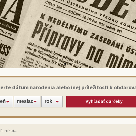
Historické noviny
erte dátum narodenia alebo inej príležitosti k obdarov
Vyhľadať darčeky
apte svojich blízkych alebo známych jedinečným darče
originálnym výtlačkom novín zo dňa narodenia!
Vybrať noviny