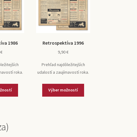
íva 1986
Retrospektíva 1996
0
€
9,90
€
ležitejších
Prehľad najdôležitejších
mavostí roka.
udalostí a zaujímavostí roka.
žností
Výber možností
za)