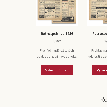
Retrospektíva 1956
Retrospe
9,90
€
9
Prehľad najdôležitejších
Prehľad na
udalostí a zaujímavostí roka.
udalostí a za
Výber možností
Výber 
Re