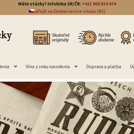
Máte otázky? Infolinka SR/ČR:
+421 908 819 474
přejít na českou verzi e-shopu (Kč)
denia
Víno z roku narodenia
Doprava a platba
Ú