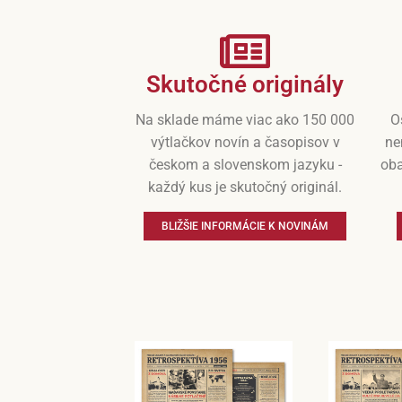
Skutočné originály
Na sklade máme viac ako 150 000
O
výtlačkov novín a časopisov v
ne
českom a slovenskom jazyku -
oba
každý kus je skutočný originál.
BLIŽŠIE INFORMÁCIE K NOVINÁM