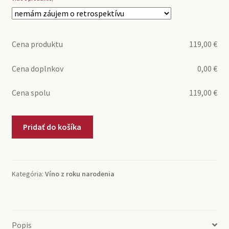
Cena produktu
119,00
€
Cena doplnkov
0,00
€
Cena spolu
119,00
€
množstvo
Pridať do košíka
1985
Rioja
Clarete
Crianza
Kategória:
Víno z roku narodenia
Cune
(0,75l)
Popis