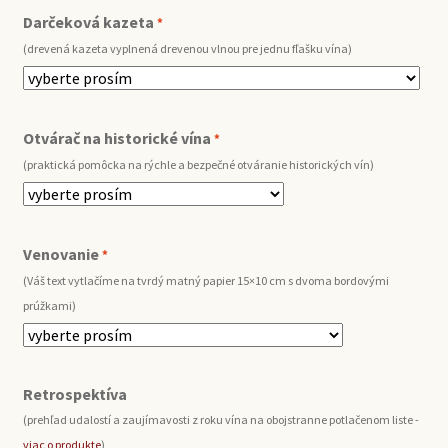
Darčeková kazeta
*
(drevená kazeta vyplnená drevenou vlnou pre jednu fľašku vína)
Otvárač na historické vína
*
(praktická pomôcka na rýchle a bezpečné otváranie historických vín)
Venovanie
*
(Váš text vytlačíme na tvrdý matný papier 15×10 cm s dvoma bordovými
prúžkami)
Retrospektíva
(prehľad udalostí a zaujímavosti z roku vína na obojstranne potlačenom liste -
viac o produkte
)