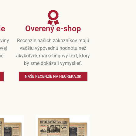
ie
Overený e-shop
oviny
Recenzie našich zákazníkov majú
ovej
väčšiu výpovednú hodnotu než
nej
akýkoľvek marketingový text, ktorý
by sme dokázali vymyslieť.
NAŠE RECENZIE NA HEUREKA.SK