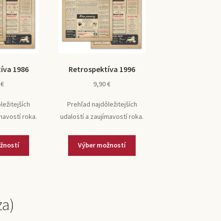
íva 1986
Retrospektíva 1996
0
€
9,90
€
ležitejších
Prehľad najdôležitejších
mavostí roka.
udalostí a zaujímavostí roka.
žností
Výber možností
za)