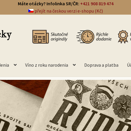
Máte otázky? Infolinka SR/ČR:
+421 908 819 474
přejít na českou verzi e-shopu (Kč)
denia
Víno z roku narodenia
Doprava a platba
Ú