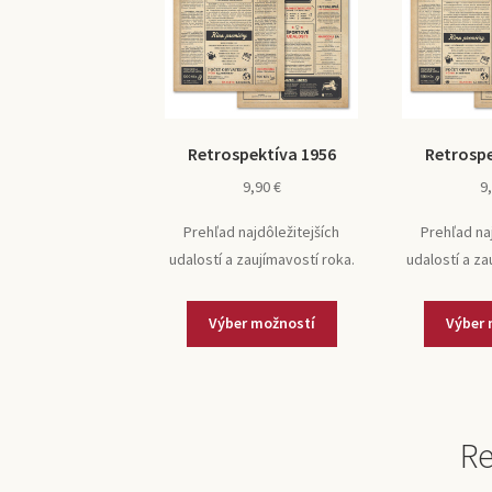
Retrospektíva 1956
Retrospe
9,90
€
9
Prehľad najdôležitejších
Prehľad na
udalostí a zaujímavostí roka.
udalostí a za
Výber možností
Výber 
Re