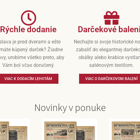
Rýchle dodanie
Darčekové balen
slava je pred dverami a ešte
Nechajte si svoje historické n
máte kúpený darček? Žiadne
zabaliť do elegantnej darček
vy, urobíme všetko preto, aby
obálky alebo krabice vystla
Vám bol včas doručený.
saténovým textilom.
VIAC K DODACÍM LEHOTÁM
VIAC O DARČEKOVOM BALENÍ
Novinky v ponuke