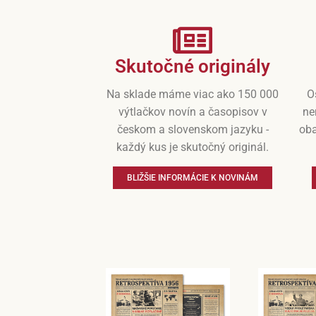
Skutočné originály
Na sklade máme viac ako 150 000
O
výtlačkov novín a časopisov v
ne
českom a slovenskom jazyku -
oba
každý kus je skutočný originál.
BLIŽŠIE INFORMÁCIE K NOVINÁM