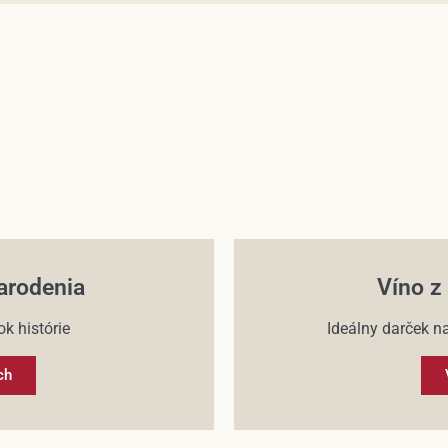
arodenia
Víno z
k histórie
Ideálny darček na
ch