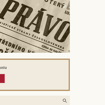
aniu
kom: