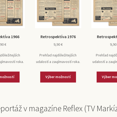
ktíva 1966
Retrospektíva 1976
Retrospekt
,90
€
9,90
€
9,9
jdôležitejších
Prehľad najdôležitejších
Prehľad najdô
ujímavostí roka.
udalostí a zaujímavostí roka.
udalostí a zaují
možností
Výber možností
Výber mo
portáž v magazíne Reflex (TV Markí