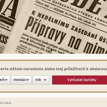
Historické noviny
erte dátum narodenia alebo inej príležitosti k obdarov
Vyhľadať darčeky
apte svojich blízkych alebo známych jedinečným darče
originálnym výtlačkom novín zo dňa narodenia!
Vybrať noviny