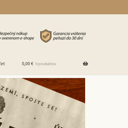
čet
0,00
€
0 produktov