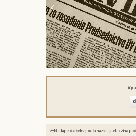
Vyb
Prekv