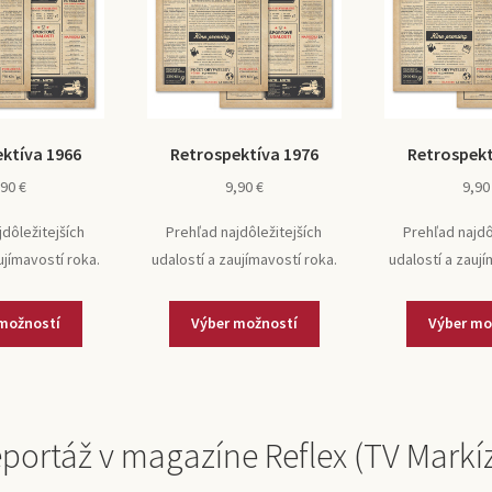
ktíva 1966
Retrospektíva 1976
Retrospekt
,90
€
9,90
€
9,9
jdôležitejších
Prehľad najdôležitejších
Prehľad najdô
ujímavostí roka.
udalostí a zaujímavostí roka.
udalostí a zaují
možností
Výber možností
Výber mo
portáž v magazíne Reflex (TV Markí