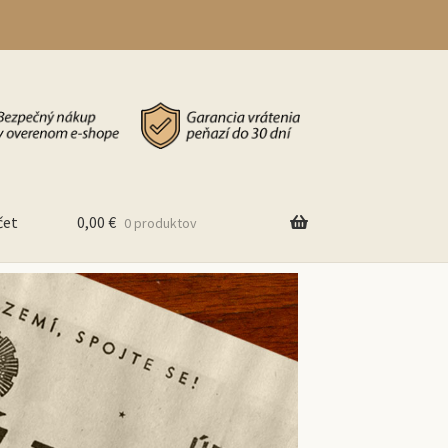
čet
0,00
€
0 produktov