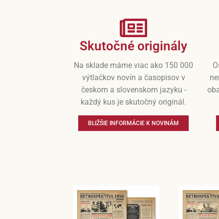
Skutočné originály
Na sklade máme viac ako 150 000
O
výtlačkov novín a časopisov v
ne
českom a slovenskom jazyku -
oba
každý kus je skutočný originál.
BLIŽŠIE INFORMÁCIE K NOVINÁM