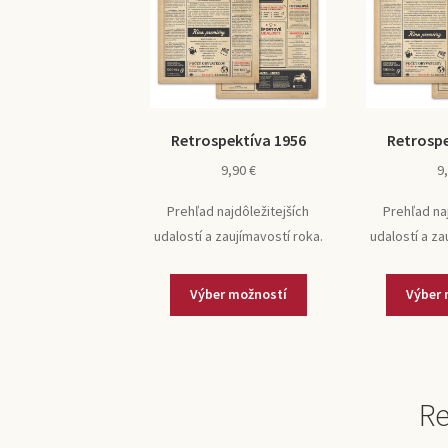
Retrospektíva 1956
Retrospe
9,90
€
9
Prehľad najdôležitejších
Prehľad na
udalostí a zaujímavostí roka.
udalostí a za
Výber možností
Výber 
Re