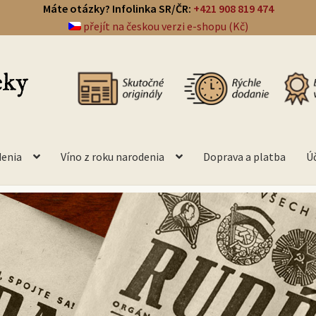
Máte otázky? Infolinka SR/ČR:
+421 908 819 474
přejít na českou verzi e-shopu (Kč)
denia
Víno z roku narodenia
Doprava a platba
Ú