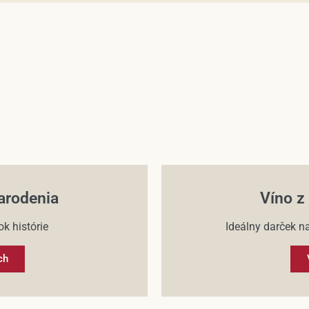
arodenia
Víno z
k histórie
Ideálny darček na
ch