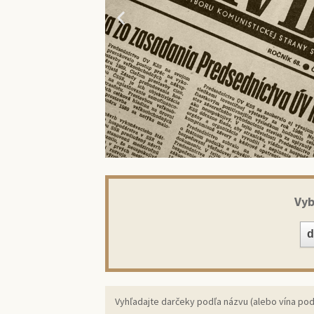
Vyb
Prekv