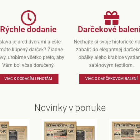
Rýchle dodanie
Darčekové balen
slava je pred dverami a ešte
Nechajte si svoje historické n
máte kúpený darček? Žiadne
zabaliť do elegantnej darček
vy, urobíme všetko preto, aby
obálky alebo krabice vystla
Vám bol včas doručený.
saténovým textilom.
VIAC K DODACÍM LEHOTÁM
VIAC O DARČEKOVOM BALENÍ
Novinky v ponuke