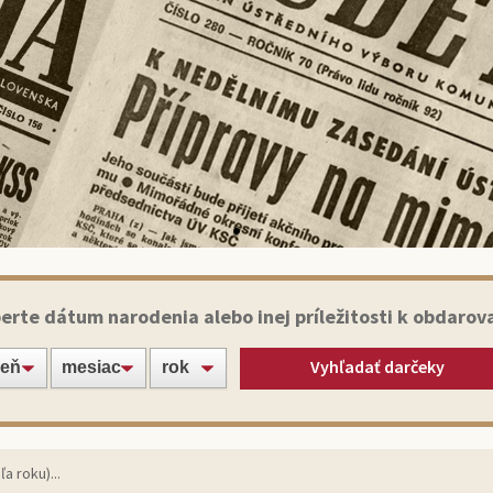
Historické noviny
erte dátum narodenia alebo inej príležitosti k obdarov
Vyhľadať darčeky
apte svojich blízkych alebo známych jedinečným darče
originálnym výtlačkom novín zo dňa narodenia!
Vybrať noviny