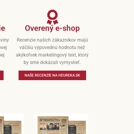
ie
Overený e-shop
oviny
Recenzie našich zákazníkov majú
ovej
väčšiu výpovednú hodnotu než
nej
akýkoľvek marketingový text, ktorý
by sme dokázali vymyslieť.
NAŠE RECENZIE NA HEUREKA.SK