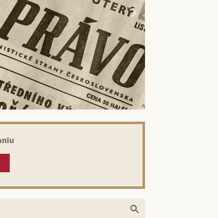
aniu
kom: