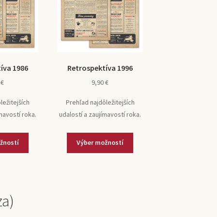
íva 1986
Retrospektíva 1996
0
€
9,90
€
ležitejších
Prehľad najdôležitejších
mavostí roka.
udalostí a zaujímavostí roka.
žností
Výber možností
za)