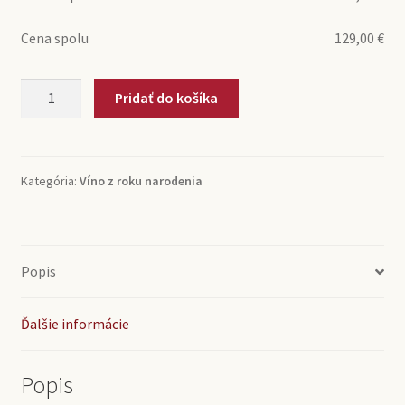
Cena spolu
129,00
€
množstvo
Pridať do košíka
1981
Rioja
Bodegas
Santa
Kategória:
Víno z roku narodenia
Daria
(0,75l)
Popis
Ďalšie informácie
Popis