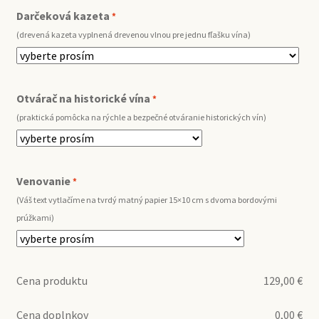
Darčeková kazeta
*
(drevená kazeta vyplnená drevenou vlnou pre jednu fľašku vína)
Otvárač na historické vína
*
(praktická pomôcka na rýchle a bezpečné otváranie historických vín)
Venovanie
*
(Váš text vytlačíme na tvrdý matný papier 15×10 cm s dvoma bordovými
prúžkami)
Cena produktu
129,00
€
Cena doplnkov
0,00
€