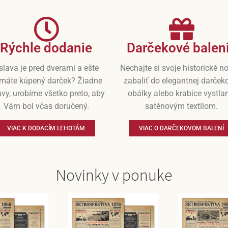
Rýchle dodanie
Darčekové balen
slava je pred dverami a ešte
Nechajte si svoje historické n
máte kúpený darček? Žiadne
zabaliť do elegantnej darček
vy, urobíme všetko preto, aby
obálky alebo krabice vystla
Vám bol včas doručený.
saténovým textilom.
VIAC K DODACÍM LEHOTÁM
VIAC O DARČEKOVOM BALENÍ
Novinky v ponuke