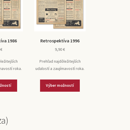
íva 1986
Retrospektíva 1996
0
€
9,90
€
ležitejších
Prehľad najdôležitejších
mavostí roka.
udalostí a zaujímavostí roka.
žností
Výber možností
za)