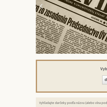
Vyb
Prekv