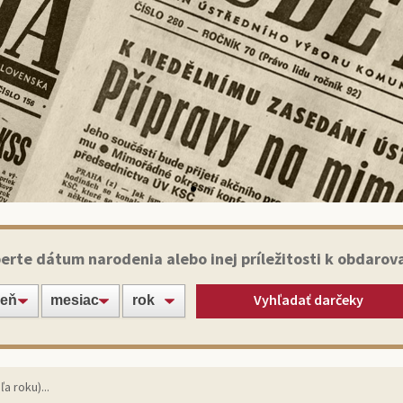
Historické noviny
erte dátum narodenia alebo inej príležitosti k obdarov
Vyhľadať darčeky
apte svojich blízkych alebo známych jedinečným darče
originálnym výtlačkom novín zo dňa narodenia!
Vybrať noviny