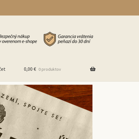
čet
0,00
€
0 produktov