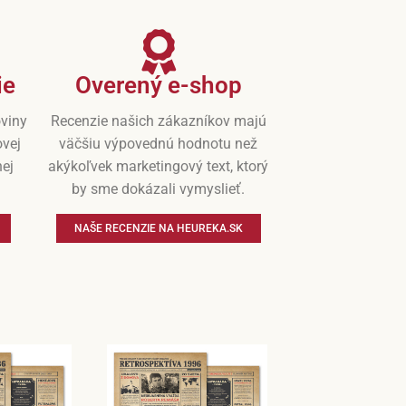
ie
Overený e-shop
oviny
Recenzie našich zákazníkov majú
ovej
väčšiu výpovednú hodnotu než
nej
akýkoľvek marketingový text, ktorý
by sme dokázali vymyslieť.
NAŠE RECENZIE NA HEUREKA.SK