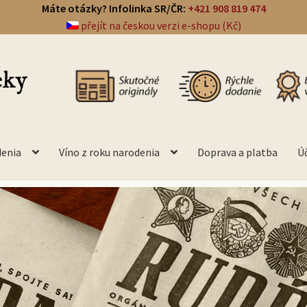
Máte otázky? Infolinka SR/ČR:
+421 908 819 474
přejít na českou verzi e-shopu (Kč)
denia
Víno z roku narodenia
Doprava a platba
Ú