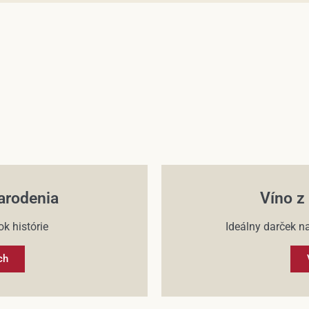
arodenia
Víno z
k histórie
Ideálny darček na
ch