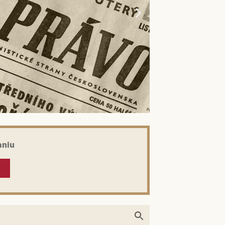
aniu
kom: