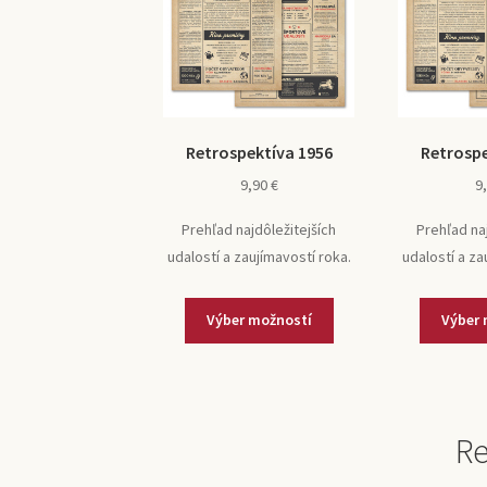
Retrospektíva 1956
Retrospe
9,90
€
9
Prehľad najdôležitejších
Prehľad na
udalostí a zaujímavostí roka.
udalostí a za
Výber možností
Výber 
Re