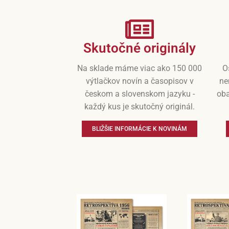
Skutočné originály
Na sklade máme viac ako 150 000
O
výtlačkov novín a časopisov v
ne
českom a slovenskom jazyku -
oba
každý kus je skutočný originál.
BLIŽŠIE INFORMÁCIE K NOVINÁM