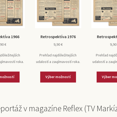
ktíva 1966
Retrospektíva 1976
Retrospekt
,90
€
9,90
€
9,9
jdôležitejších
Prehľad najdôležitejších
Prehľad najdô
ujímavostí roka.
udalostí a zaujímavostí roka.
udalostí a zaují
možností
Výber možností
Výber mo
portáž v magazíne Reflex (TV Markí